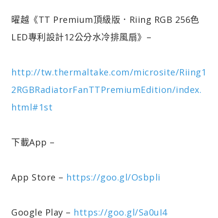
曜越《TT Premium頂級版．Riing RGB 256色
LED專利設計12公分水冷排風扇》–
http://tw.thermaltake.com/microsite/Riing1
2RGBRadiatorFanTTPremiumEdition/index.
html#1st
下載App –
App Store –
https://goo.gl/Osbpli
Google Play –
https://goo.gl/Sa0uI4