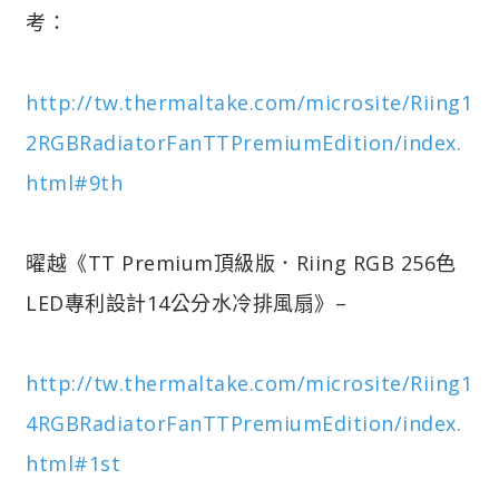
考：
http://tw.thermaltake.com/microsite/Riing1
2RGBRadiatorFanTTPremiumEdition/index.
html#9th
曜越《TT Premium頂級版．Riing RGB 256色
LED專利設計14公分水冷排風扇》–
http://tw.thermaltake.com/microsite/Riing1
4RGBRadiatorFanTTPremiumEdition/index.
html#1st