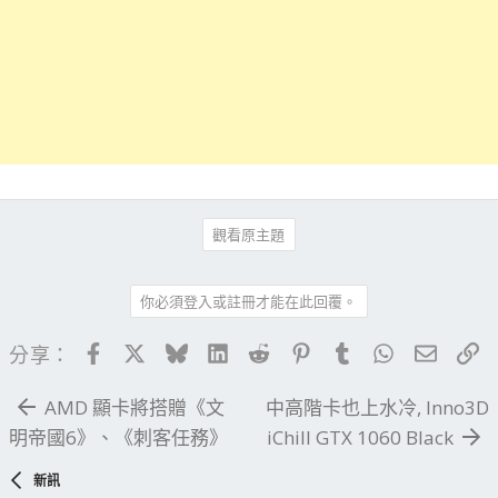
觀看原主題
你必須登入或註冊才能在此回覆。
Facebook
X
Bluesky
LinkedIn
Reddit
Pinterest
Tumblr
WhatsApp
電子郵
連
分享：
AMD 顯卡將搭贈《文
中高階卡也上水冷, Inno3D
明帝國6》、《刺客任務》
iChill GTX 1060 Black
新訊