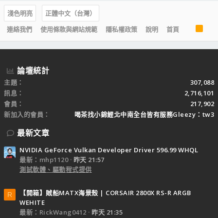
淺色明亮
正體中文（台灣）
R
連絡我們
使用條款與網站規範
隱私權政策
說明
首頁
S
S
論壇統計
主題
307,088
訊息
2,716,101
會員
217,902
新加入的會員
喝茶找小錦鯉北中南全台皆有服務Gleezy：tw3
最新文章
NVIDIA GeForce Vulkan Developer Driver 596.99 WHQL
最新：mhp1120
昨天 21:57
測試軟體、驅動程式提供
【開箱】賊船MATX海景殼 | CORSAIR 2800X RS-R ARGB
R
WEHITE
最新：RickWang0412
昨天 21:35