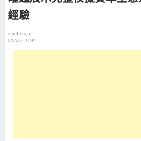
經驗
soothepain
6/5/26，11:44