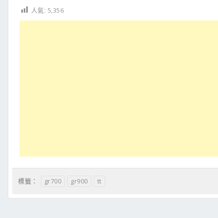
人氣:
5,356
gr700
gr900
tt
標籤：