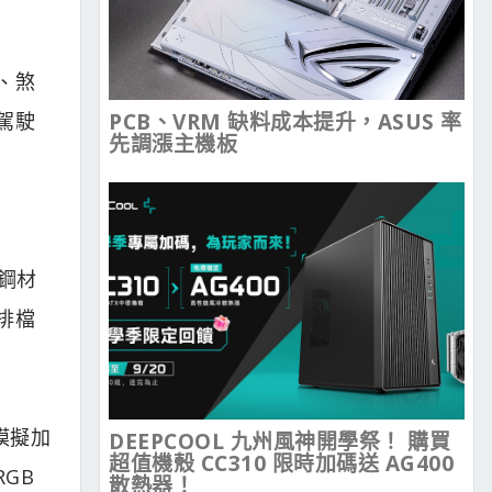
、煞
駕駛
PCB、VRM 缺料成本提升，ASUS 率
先調漲主機板
狀鋼材
排檔
時模擬加
DEEPCOOL 九州風神開學祭！ 購買
超值機殼 CC310 限時加碼送 AG400
GB
散熱器！