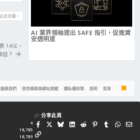
在此回覆。
AI 業界領袖提出 SAFE 指引，促進資
安透明度
 14SE，
航神話？
R
連絡我們
使用條款與網站規範
隱私權政策
說明
首頁
S
S
分享此頁
4
Facebook
X
Bluesky
LinkedIn
Reddit
Pinterest
Tumblr
Whats
電
18,785
連結
18,789