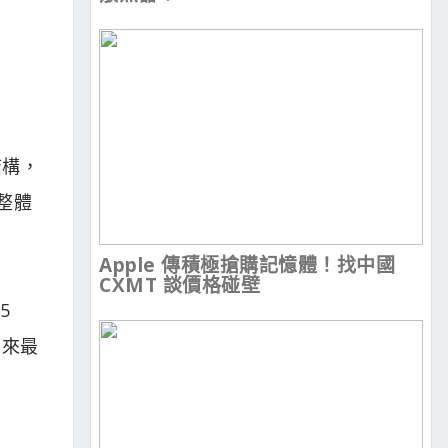
結構，
整體
Apple 傳積極搶購記憶體！找中國
CXMT 談價格碰壁
5
帶來最