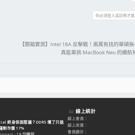
你必須登入或註冊才能
件
結
【開箱實測】Intel 18A 反擊戰！兩萬有找的華碩無畏
真能單挑 MacBook Neo 的續
線上統計
線上會員
ucial 終身保固惹議？DDR5 壞了只退
線上來賓
剩市價 17%
會員總計
epain
18 分鐘前