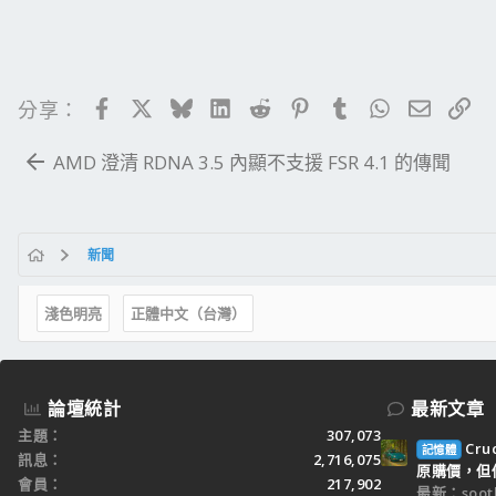
Facebook
X
Bluesky
LinkedIn
Reddit
Pinterest
Tumblr
WhatsApp
電子郵
連
分享：
AMD 澄清 RDNA 3.5 內顯不支援 FSR 4.1 的傳聞
新聞
淺色明亮
正體中文（台灣）
論壇統計
最新文章
主題
307,073
Cr
記憶體
訊息
2,716,075
原購價，但僅
會員
217,902
最新：sooth