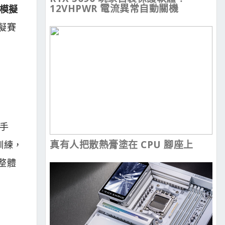
12VHPWR 電流異常自動關機
車模擬
擬賽
手
真有人把散熱膏塗在 CPU 腳座上
訓練，
整體