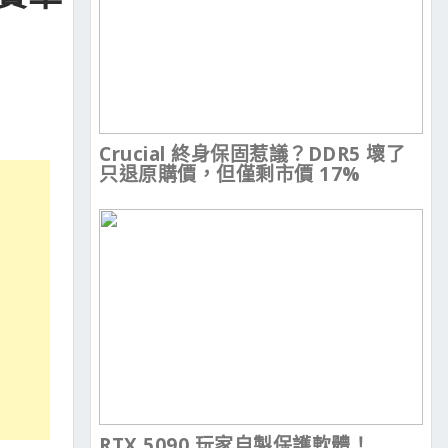
Crucial 終身保固惹議？DDR5 壞了
只退原購價，但僅剩市價 17%
RTX 5090 玩家自製保護軟體！