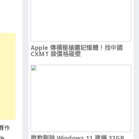
Apple 傳積極搶購記憶體！找中國
CXMT 談價格碰壁
參賽作
微軟刪除 Windows 11 建議 32GB
為