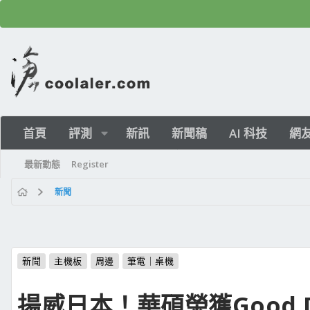
首頁
評測
新訊
新聞稿
AI 科技
網
最新動態
Register
新聞
新聞
主機板
周邊
筆電｜桌機
揚威日本！華碩榮獲Good De