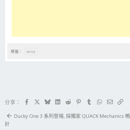
asus
標籤：
Facebook
X
Bluesky
LinkedIn
Reddit
Pinterest
Tumblr
WhatsApp
電子郵
連
分享：
Ducky One 3 系列登場, 採獨家 QUACK Mechanics
計