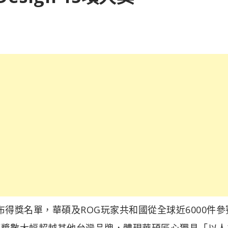
大獎公布得獎名單，華碩及ROG玩家共和國從全球近6000件
獲獎數大幅超越其他台灣品牌，體現華碩匠心獨具「以人