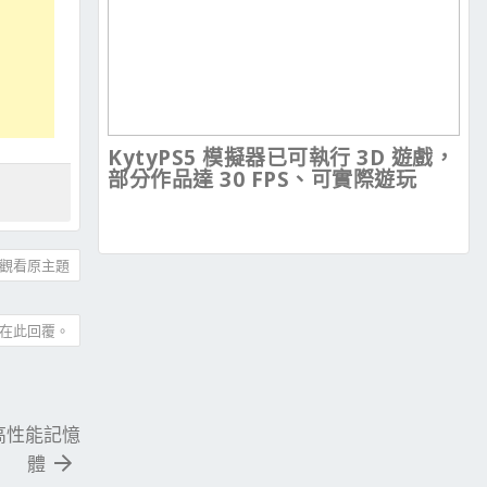
KytyPS5 模擬器已可執行 3D 遊戲，
部分作品達 30 FPS、可實際遊玩
觀看原主題
在此回覆。
s 高性能記憶
體