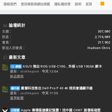
R
連絡我們
使用條款與網站規範
隱私權政策
說明
首頁
S
S
論壇統計
主題
307,080
訊息
2,716,089
會員
217,902
新加入的會員
Hudson Chris
最新文章
ASUS 推出 ROG USB-C10G , 外接 USB 10GbE 網卡
3C.網通
最新：soothepain
今天 12:04
新品資訊
戴爾科技推出 Dell Pro P 43 4K 視訊會議顯示器
顯示器
最新：soothepain
今天 11:50
業界新聞
Apple 傳積極搶購記憶體！找中國 CXMT 談價格碰壁
記憶體