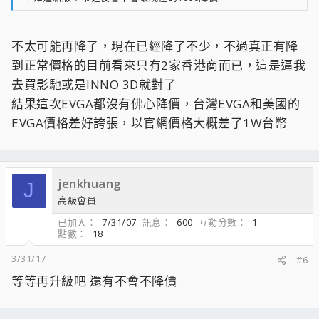
不太可能再降了，現在已經降了不少，不過真正有降
到正常價格的目前看來只有2家香港商而已，這是逼我
去買影馳或是INNO 3D就對了
結果這次EVGA都沒有佛心降價，台灣EVGA和美國的
EVGA價格差好誇張，以官網價格大概差了1W台幣
jenkhuang
J
高級會員
已加入
7/31/07
訊息
600
互動分數
1
點數
18
3/31/17
#6
等等再升級吧 還有不會不降價