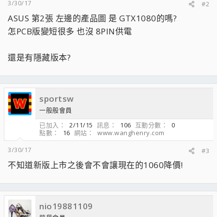
3/30/17
#2
ASUS 第2張 左邊的產品圖 是 GTX1080的嗎?
怎PCB版變短很多 也沒 8PIN供電
還是有隱藏版本?
sportsw
一般般會員
已加入
2/11/15
訊息
106
互動分數
0
點數
16
網站
www.wanghenry.com
3/30/17
#3
不知道新版上市之後會不會讓現在的1060降價!
nio19881109