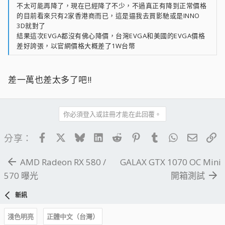
不太可能再降了，現在已經降了不少，不過真正有降到正常價格
的目前看來只有2家香港商而已，這是逼我去買影馳或是INNO
3D就對了
結果這次EVGA都沒有佛心降價，台灣EVGA和美國的EVGA價格
差好誇張，以官網價格大概差了1W台幣
差一萬也差太多了吧!!
你必須登入或註冊才能在此回覆。
Facebook
X
Bluesky
LinkedIn
Reddit
Pinterest
Tumblr
WhatsApp
電子郵
連
分享：
AMD Radeon RX 580 /
GALAX GTX 1070 OC Mini
570 曝光
開箱測試
新訊
淺色明亮
正體中文（台灣）