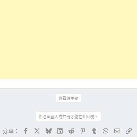
觀看原主題
你必須登入或註冊才能在此回覆。
Facebook
X
Bluesky
LinkedIn
Reddit
Pinterest
Tumblr
WhatsApp
電子郵
連
分享：