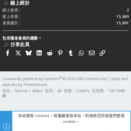
線上統計
線上會員
2
線上來賓
15,889
會員總計
15,891
包含隱身會員的總數。
分享此頁
Facebook
X
Bluesky
LinkedIn
Reddit
Pinterest
Tumblr
WhatsApp
電子郵件
連結
®
Community platform by XenForo
© 2010-2025 XenForo Ltd.
|
Style and
add-ons by ThemeHouse
寬度
查詢
48
時間
2.0447s
記憶體
108.15MB
本站使用 cookies。若繼續使用本站，則視為您同意我們使用
cookie。