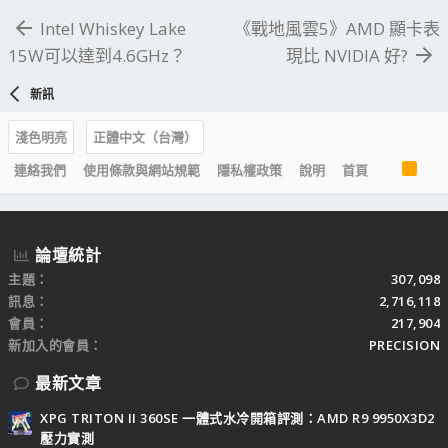
Intel Whiskey Lake
《戰地風雲5》AMD 顯卡表
15W可以達到4.6GHz？
現比 NVIDIA 好?
新訊
淺色明亮
正體中文（台灣）
R
連絡我們
使用條款與網站規範
隱私權政策
說明
首頁
S
S
論壇統計
主題
307,098
訊息
2,716,118
會員
217,904
新加入的會員
PRECISION
最新文章
XPG TRITON II 360SE 一體式水冷開箱評測：AMD R9 9950X3D2
壓力實測