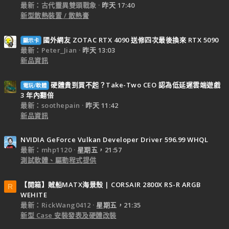
最新：古代靈異雙頭戰象
昨天 17:40
新型散熱裝置 / 散熱膏
國外網友 ZOTAC RTX 4090 送修四次最後換來 RTX 5090
顯示卡
最新：Peter_Jian
昨天 13:03
新品資訊
硬體貴到買不起？Take-Two CEO 認為低延遲雲端遊戲
電玩/軟體
3 年內翻倍
最新：soothepain
昨天 11:42
新品資訊
NVIDIA GeForce Vulkan Developer Driver 596.99 WHQL
最新：mhp1120
星期五，21:57
測試軟體、驅動程式提供
【開箱】賊船MATX海景殼 | CORSAIR 2800X RS-R ARGB
R
WEHITE
最新：RickWang0412
星期五，21:35
新型 Case 安裝發表及硬體改裝