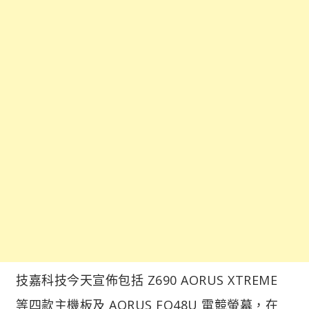
技嘉科技今天宣佈包括 Z690 AORUS XTREME
等四款主機板及 AORUS FO48U 電競螢幕，在