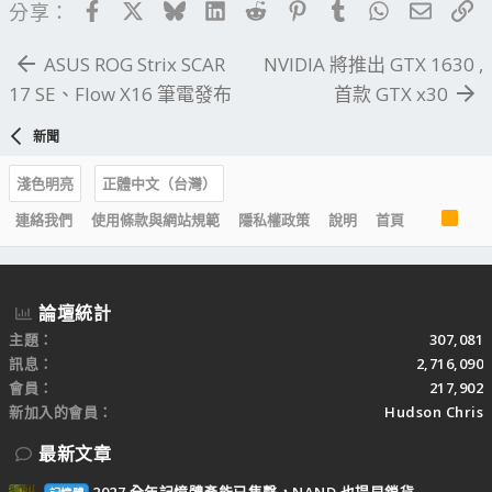
Facebook
X
Bluesky
LinkedIn
Reddit
Pinterest
Tumblr
WhatsApp
電子郵
連
分享：
ASUS ROG Strix SCAR
NVIDIA 將推出 GTX 1630 ,
17 SE、Flow X16 筆電發布
首款 GTX x30
新聞
淺色明亮
正體中文（台灣）
R
連絡我們
使用條款與網站規範
隱私權政策
說明
首頁
S
S
論壇統計
主題
307,081
訊息
2,716,090
會員
217,902
新加入的會員
Hudson Chris
最新文章