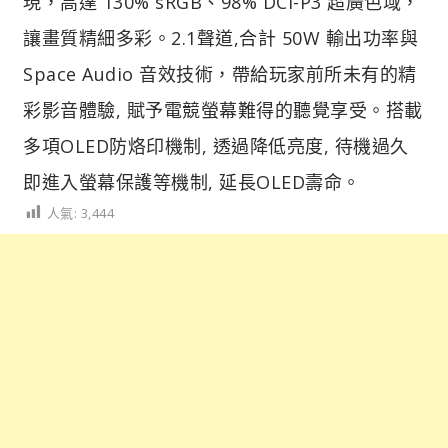
現，高達 130% sRGB、98% DCI-P3 超廣色域，
讓畫質精細多彩。2.1聲道,合計 50W 輸出功率與
Space Audio 音效技術，帶給玩家前所未有的精
彩影音體驗, 賦予電競螢幕難得的聽覺享受。搭載
多項OLED防烙印機制, 透過降低亮度, 待機過久
即進入螢幕保護等機制, 延長OLED壽命。
人氣:
3,444