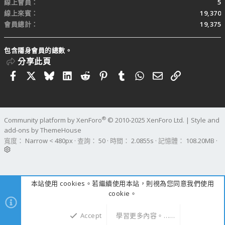
線上會員
5
線上來賓
19,370
會員總計
19,375
包含隱身會員的總數。
分享此頁
Facebook
X
Bluesky
LinkedIn
Reddit
Pinterest
Tumblr
WhatsApp
電子郵件
連結
®
Community platform by XenForo
© 2010-2025 XenForo Ltd.
|
Style and
add-ons by ThemeHouse
寬度
查詢
50
時間
2.0855s
記憶體
108.20MB
本站使用 cookies。若繼續使用本站，則視為您同意我們使用
cookie。
Accept
學習更多內容。……
上方
下方