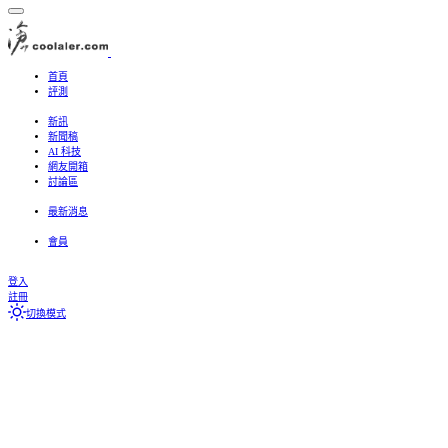
首頁
評測
處理器、主機板
記憶體
顯示卡
儲存設備
散熱器
機殼
電源供應器
周邊
3C、螢幕、筆電
新訊
新聞稿
AI 科技
網友開箱
討論區
最新文章
搜尋討論區
最新消息
Featured content
最新文章
最新個人動態
最新動態
會員
目前訪客
最新個人動態
搜尋個人動態
登入
註冊
切換模式