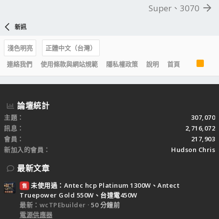
Super、3070
新訊
淺色明亮
正體中文（台灣）
R
連絡我們
使用條款與網站規範
隱私權政策
說明
首頁
S
S
論壇統計
主題
307,070
訊息
2,716,072
會員
217,903
新加入的會員
Hudson Chris
最新文章
未使用過：Antec hcp Platinum 1300W、Antect
售
Truepower Gold 550W、台達電450W
最新：wcTPEbuilder
50 分鐘前
電源供應器