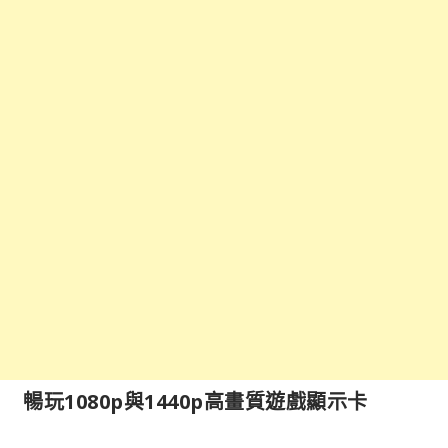
暢玩1080p與1440p高畫質遊戲顯示卡​