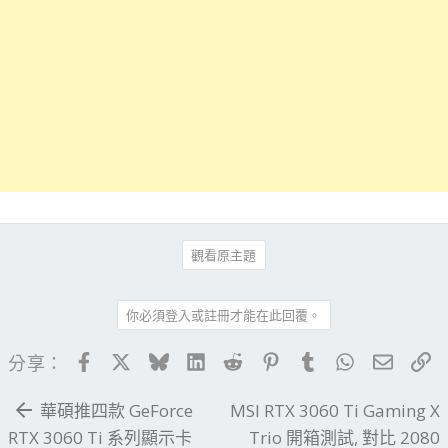
觀看原主題
你必須登入或註冊才能在此回覆。
Facebook
X
Bluesky
LinkedIn
Reddit
Pinterest
Tumblr
WhatsApp
電子郵
連
分享：
華碩推四款 GeForce
MSI RTX 3060 Ti Gaming X
RTX 3060 Ti 系列顯示卡
Trio 開箱測試, 對比 2080