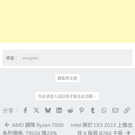
seagate
標籤：
觀看原主題
你必須登入或註冊才能在此回覆。
Facebook
X
Bluesky
LinkedIn
Reddit
Pinterest
Tumblr
WhatsApp
電子郵
連
分享：
AMD 調降 Ryzen 7000
Intel 將於 CES 2023 上推出
系列價格, 7950X 降20%
非 K 版與 B760 主板