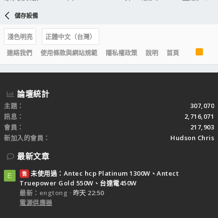
儲存設備
淺色明亮
正體中文（台灣）
R
連絡我們
使用條款與網站規範
隱私權政策
說明
首頁
S
S
論壇統計
主題
307,070
訊息
2,716,071
會員
217,903
新加入的會員
Hudson Chris
最新文章
未使用過：Antec hcp Platinum 1300W、Antect
售
E
Truepower Gold 550W、台達電450W
最新：engtong
昨天 22:50
電源供應器