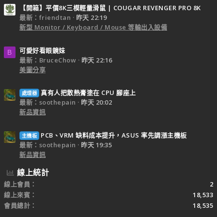
【開箱】平價8K三模輕量滑鼠 | COUGAR REVENGER PRO 8K
最新：friendtan
昨天 22:19
新型 Monitor / Keyboard / Mouse 等輸出入設備
可愛好看眼鏡妹
B
最新：BruceChow
昨天 22:16
美圖分享
真有人把散熱膏塗在 CPU 腳座上
處理器
最新：soothepain
昨天 20:02
新品資訊
PCB、VRM 缺料成本提升，ASUS 率先調漲主機板
主機板
最新：soothepain
昨天 19:35
新品資訊
線上統計
線上會員
2
線上來賓
18,533
會員總計
18,535