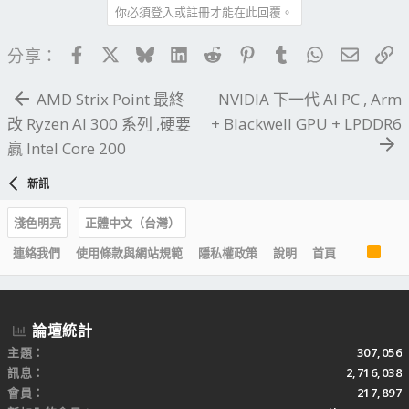
你必須登入或註冊才能在此回覆。
Facebook
X
Bluesky
LinkedIn
Reddit
Pinterest
Tumblr
WhatsApp
電子郵
連
分享：
AMD Strix Point 最終
NVIDIA 下一代 AI PC , Arm
改 Ryzen AI 300 系列 ,硬要
+ Blackwell GPU + LPDDR6
贏 Intel Core 200
新訊
淺色明亮
正體中文（台灣）
R
連絡我們
使用條款與網站規範
隱私權政策
說明
首頁
S
S
論壇統計
主題
307,056
訊息
2,716,038
會員
217,897