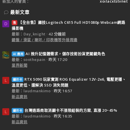
新加入的會員
xoilacxtstvnet
最新文章
【全台售】羅技Logitech C615 Full HD1080p Webcam網路
售
D
攝影機
最新：Day_knight
42 分鐘前
鍵盤 / 滑鼠 / 喇叭 / 印表機等外接周邊
AI 推升記憶體需求，儲存技術扮演更關鍵角色
AI 應用
最新：soothepain
昨天 17:20
業界新聞
RTX 5090 玩家實測 ROG Equalizer 12V-2x6, 電壓更穩、
顯示卡
L
溫度更低、還解決 SSD 消失問題
最新：laudmankimo
昨天 16:57
新品資訊
台灣通路商取消顯卡不漲限組裝的方案, 直漲 20~45%
顯示卡
L
最新：laudmankimo
昨天 16:35
新品資訊