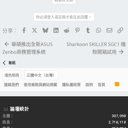
你必須登入或註冊才能在此回覆。
Facebook
X
Bluesky
LinkedIn
Reddit
Pinterest
Tumblr
WhatsApp
電子郵
連
分享：
華碩推出全新ASUS
Sharkoon SKILLER SGC1 機
Zenbo商務管理系統
殼開箱試用
新訊
淺色明亮
正體中文（台灣）
R
連絡我們
使用條款與網站規範
隱私權政策
說明
首頁
S
S
論壇統計
主題
307,098
訊息
2,716,118