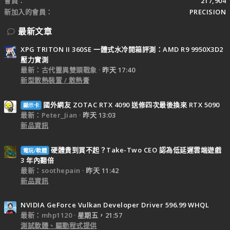
會員
217,904
新加入的會員
PRECISION
最新文章
XPG TRITON II 360SE 一體式水冷開箱評測：AMD R9 9950X3D2
壓力實測
最新：古代靈異雙頭戰象
昨天 17:40
新型散熱裝置 / 散熱膏
國外網友 ZOTAC RTX 4090 送修四次最後換來 RTX 5090
顯示卡
最新：Peter_Jian
昨天 13:03
新品資訊
硬體貴到買不起？Take-Two CEO 認為低延遲雲端遊戲
電玩/軟體
3 年內翻倍
最新：soothepain
昨天 11:42
新品資訊
NVIDIA GeForce Vulkan Developer Driver 596.99 WHQL
最新：mhp1120
星期五，21:57
測試軟體、驅動程式提供