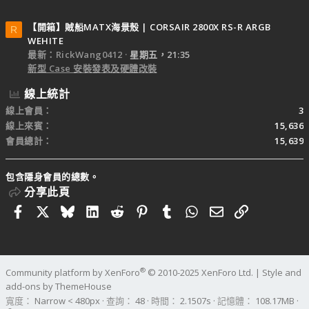
【開箱】賊船MATX海景殼 | CORSAIR 2800X RS-R ARGB
R
WEHITE
最新：RickWang0412
星期五，21:35
新型 Case 安裝發表及硬體改裝
線上統計
線上會員
3
線上來賓
15,636
會員總計
15,639
包含隱身會員的總數。
分享此頁
Facebook
X
Bluesky
LinkedIn
Reddit
Pinterest
Tumblr
WhatsApp
電子郵件
連結
®
Community platform by XenForo
© 2010-2025 XenForo Ltd.
|
Style and
add-ons by ThemeHouse
寬度
查詢
48
時間
2.1507s
記憶體
108.17MB