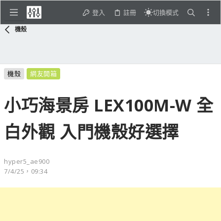
登入
註冊
切換模式
機殼
機殼
網友開箱
小巧海景房 LEX100M-W 全
白外觀 入門機殼好選擇
hyper5_ae900
7/4/25，09:34