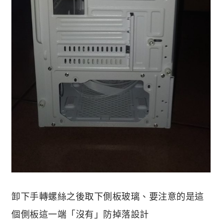
卸下手轉螺絲之後取下側板玻璃、要注意的是這
個側板這一端「沒有」防掉落設計