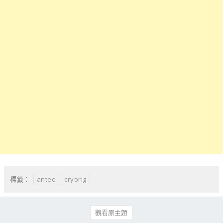
antec
cryorig
標籤：
觀看原主題