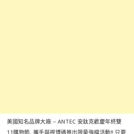
美國知名品牌大廠 – ANTEC 安鈦克歡慶年終雙
11購物節, 攜手與視博通推出限量強檔活動!! 只要