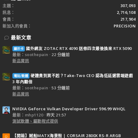
主題
307,093
訊息
2,716,108
會員
217,904
新加入的會員
PRECISION
最新文章
國外網友 ZOTAC RTX 4090 送修四次最後換來 RTX 5090
顯示卡
最新：soothepain
22 分鐘前
新品資訊
硬體貴到買不起？Take-Two CEO 認為低延遲雲端遊戲
電玩/軟體
3 年內翻倍
最新：soothepain
53 分鐘前
新品資訊
NVIDIA GeForce Vulkan Developer Driver 596.99 WHQL
最新：mhp1120
昨天 21:57
測試軟體、驅動程式提供
【開箱】賊船MATX海景殼 | CORSAIR 2800X RS-R ARGB
R