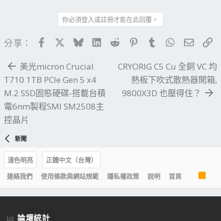
你必須登入或註冊才能在此回覆。
Facebook
X
Bluesky
LinkedIn
Reddit
Pinterest
Tumblr
WhatsApp
電子郵
連
分享：
美光micron Crucial
CRYORIG C5 Cu 全銅 VC 均
T710 1TB PCIe Gen 5 x4
熱板下吹式散熱器開箱,
M.2 SSD固態硬碟-搭載台積
9800X3D 也壓得住？
電6nm製程SMI SM2508主
控晶片
新聞
淺色明亮
正體中文（台灣）
R
連絡我們
使用條款與網站規範
隱私權政策
說明
首頁
S
S
論壇統計