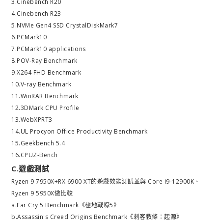
3.Cinebench R20
4.Cinebench R23
5.NVMe Gen4 SSD CrystalDiskMark7
6.PCMark10
7.PCMark10 applications
8.POV-Ray Benchmark
9.X264 FHD Benchmark
10.V-ray Benchmark
11.WinRAR Benchmark
12.3DMark CPU Profile
13.WebXPRT3
14.UL Procyon Office Productivity Benchmark
15.Geekbench 5.4
16.CPUZ-Bench
C.遊戲測試
Ryzen 9 7950X+RX 6900 XT的遊戲效能測試並與 Core i9-12900K、
Ryzen 9 5950X做比較
a.Far Cry 5 Benchmark《極地戰嚎5》
b.Assassin's Creed Origins Benchmark《刺客教條：起源》