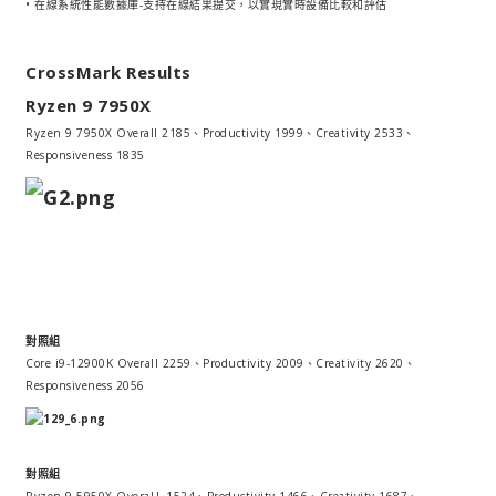
• 在線系統性能數據庫-支持在線結果提交，以實現實時設備比較和評估
CrossMark Results
Ryzen 9 7950X
Ryzen 9 7950X Overall 2185、Productivity 1999、Creativity 2533、
Responsiveness 1835
對照組
Core i9-12900K Overall 2259、Productivity 2009、Creativity 2620、
Responsiveness 2056
對照組
Ryzen 9 5950X OveraLL 1524、Productivity 1466、Creativity 1687、