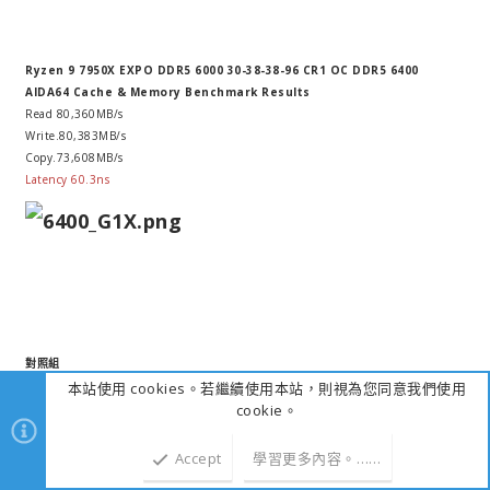
Ryzen 9 7950X EXPO DDR5 6000 30-38-38-96 CR1 OC DDR5 6400
AIDA64 Cache & Memory Benchmark Results
Read 80,360MB/s
Write.80,383MB/s
Copy.73,608MB/s
Latency 60.3ns
對照組
本站使用 cookies。若繼續使用本站，則視為您同意我們使用
Core i9-12900K
XMP DDR 4 6400 40-40-40-76 CR1
cookie。
AIDA64 Cache & Memory Benchmark Results
Read 98,668MB/s
Accept
學習更多內容。……
上方
下方
Write.88,585MB/s
Copy.87,173MB/s