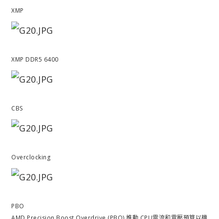
XMP
XMP DDR5 6400
CBS
Overclocking
PBO
AMD Precision Boost Overdrive (PBO) 推動 CPU電流和電壓預算以機