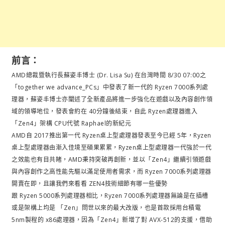
前言：
AMD總裁暨執行長蘇姿丰博士 (Dr. Lisa Su) 在台灣時間 8/30 07:00之
「together we advance_PCs」中發表了新一代的 Ryzen 7000系列處
理器，蘇姿丰博士亦闡述了全新產品將進一步強化在遊戲以及內容創作領
域的領導地位，發表會約在 40分鐘後結束，自此 Ryzen處理器進入
「Zen4」架構 CPU代號 Raphael的新紀元
AMD自 2017推出第一代 Ryzen桌上型處理器發表至今已經 5年，Ryzen
桌上型處理器由漸入佳境至碩果累累，Ryzen桌上型處理器一代強於一代
之效能也有目共睹，AMD秉持突破再創新，並以「Zen4」繼續引領遊戲
與內容創作之高性能先驅以滿足使用者需求，而 Ryzen 7000系列處理器
開賣在即，且讓我們來看看 ZEN4技術細節有哪一些優勢
跟 Ryzen 5000系列處理器相比，Ryzen 7000系列處理器無論是在插槽
或是架構上均是 「Zen」問世以來的最大改版，也是首款採用台積電
5nm製程的 x86處理器，因為「Zen4」新增了對 AVX-512的支援，借助