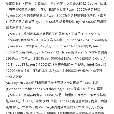
新前端設計、存取、分支預測、執行引擎，以及更大的 L2 Cache，因此
才有在 IPC效能之提升，在相同效能下相較 Ryzen 5000系列處理器，
Ryzen 7000系列處理器能比 Ryzen 5000系列處理器更降低功耗 ，兩者
在使用相同之供電下 Ryzen 7000系列處理器能比 Ryzen 5000系列處理
器多出更多之效能
Ryzen 7000系列處理器初期提供了四款產品，頂級的 16 Core / 32
Thread的 Ryzen 9 7950X售價為 699美元， 12 Core / 24 Thread的的
Ryzen 9 7900X售價為 549 美元， 8 Core / 16 Thread的 Ryzen 7
7700X售價為 399美元， 6 Core / 12 Thread的 Ryzen 5 7600X售價為
299美元，均較上一代的 Ryzen 5000系列便宜，AMD並強調 6 Core /
12 Thread的 Ryzen 5 7600X處理器在遊戲的平均表現比 Intel Core i9-
12900K高出 5%，在功耗上則比 Ryzen 5 5600X少達 62% 、並提升
49%之效能
AMD Ryzen 7000系列處理器的最大亮點之一是確認了 EXPO技術
(Extended Profiles for Overclocking)，EXPO能讓 AM5平台在搭配
Ryzen 7000處理器時實現 DDR5記憶體一鍵超頻，而另外一個新亮點就
是 AMD在 「Zen4」架構 (CPU代號 Raphael) 處理器增加了內顯，內顯
設備 ID是 FX1036，與 Van Gogh的內顯同屬於 GFX1030分支，採用
RDNA2架構，當然「Zen4」架構處理器提供內顯目的並不是以遊戲為