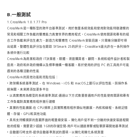
B.一般測試
1.CrossMark 1.0.1.77 Pro
CrossMark是一種新型的跨平台基準測試，用於衡量系統效能和使用對效能特徵建模的
常見和相關工作負載的響應能力真實世界的應用程式，CrossMark使用開源和專有的組
合工作負載來評估生產力、創造力和響應性 CrossMark安裝迅速，只需幾分鐘即可得
出結果，整體性能評分旨在跟踪 SYSmark 25的評分，CrossMark還允許在一系列操作
系統中進行比較
CrossMark為商業和政府 IT決策者、媒體、渠道購買者、顧問、系統和組件設計者和製
造商，政府和非政府機構以及標準機構一種客觀，易於使用的評估 PC 的工具用戶可能
遇到的各種活動的性能
CrossMark的其他功能和亮點包括：
• 跨架構系統基準測試 – 在 Windows、iOS 和 macOS上運行以評估性能，與操作系
統無關。未來將添加更多平台
• 以真實應用為模型的系統基準測試-通過以下方式衡量普通用戶的性能使用開源和專有
工作負載對真實應用程序進行建模
• 真實的性能擴展-在 CPU頻率上與實際應用程序類似地擴展，內核和線程、系統記憶
體、存儲、GPU和其他功能
• 具有支持觸摸屏的直觀界面的輕量級安裝 – 簡化用戶從不到一分鐘的快速安裝過程開
始的經驗，需要更少超過 1GB的存儲空間-用戶可以通過單擊或點擊屏幕開始基準測試
• 自動運行時支持-提供自動基準測試的選項，以簡化和簡化系統測量