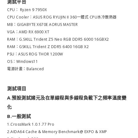
測試平台
CPU： Ryzen 9 7950X
CPU Cooler：ASUS ROG RYUJIN II 360一體式 CPU水冷散熱器
MB：GIGABYTE X670E AORUS MASTER
VGA：AMD RX 6900 XT
RAM：G.SKILL Trident Z5 Neo RGB DDR5 6000 16GBX2
RAM：GSKILL Trident Z DDR5 6400 16GB X2
PSU：ASUS ROG THOR 1200W
OS：Windows11
電源計畫：Balanced
測試項目
A.預設測試諸元及在單線程與多線程負載下之頻率溫度變
化
B.一般測試
1.CrossMark 1.0.1.77 Pro
2.AIDA64 Cache & Memory Benchmark@ EXPO & XMP