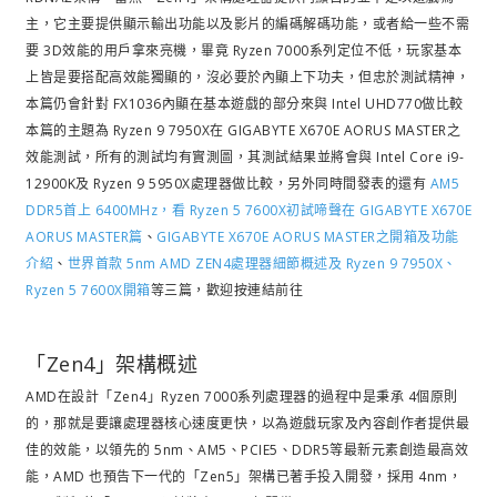
主，它主要提供顯示輸出功能以及影片的編碼解碼功能，或者給一些不需
要 3D效能的用戶拿來亮機，畢竟 Ryzen 7000系列定位不低，玩家基本
上皆是要搭配高效能獨顯的，沒必要於內顯上下功夫，
但忠於測試精神，
本篇仍會針對 FX1036內顯在基本遊戲的部分來與 Intel UHD770做比較
本篇的主題為 Ryzen 9 7950X在 GIGABYTE X670E AORUS MASTER之
效能測試，所有的測試均有實測圖，其測試結果並將會與 Intel Core i9-
12900K及 Ryzen 9 5950X處理器做比較，另外同時間發表的還有
AM5
DDR5首上 6400MHz，看 Ryzen 5 7600X初試啼聲在 GIGABYTE X670E
AORUS MASTER篇
、
GIGABYTE X670E AORUS MASTER之開箱及功能
介紹
、
世界首款 5nm AMD ZEN4處理器細節概述及 Ryzen 9 7950X、
Ryzen 5 7600X開箱
等三篇，歡迎按連結前往
「Zen4」架構概述
AMD在設計「Zen4」Ryzen 7000系列處理器的過程中是秉承 4個原則
的，那就是要讓處理器核心速度更快，以為遊戲玩家及內容創作者提供最
佳的效能，以領先的 5nm、AM5、PCIE5、DDR5等最新元素創造最高效
能，AMD 也預告下一代的「Zen5」架構已著手投入開發，採用 4nm，