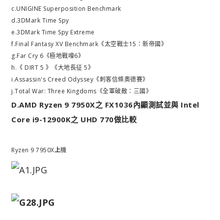
c.UNIGINE Superposition Benchmark
d.3DMark Time Spy
e.3DMark Time Spy Extreme
f.Final Fantasy XV Benchmark《太空戰士15：新帝國》
g.Far Cry 6《極地戰嚎6》
h.《 DIRT 5 》《大地長征 5》
i.Assassin's Creed Odyssey《刺客信條奧德賽》
j.Total War: Three Kingdoms《全軍破敵：三國》
D.AMD Ryzen 9 7950X之 FX1036內顯測試並與 Intel
Core i9-12900K之 UHD 770做比較
Ryzen 9 7950X
上
機