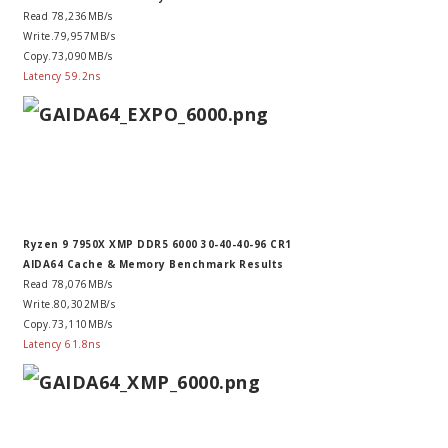
Read 78,236MB/s
Write.79,957MB/s
Copy.73,090MB/s
Latency 59.2ns
Ryzen 9 7950X XMP DDR5 6000 30-40-40-96 CR1
AIDA64 Cache & Memory Benchmark Results
Read 78,076MB/s
Write.80,302MB/s
Copy.73,110MB/s
Latency 61.8ns