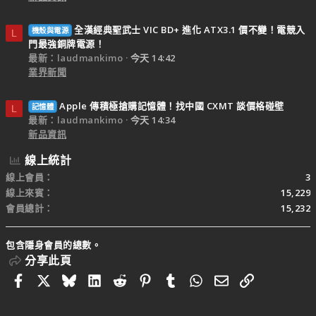
全漢經典聖武士 VIC BD+ 進化 ATX3.1 價不變！電競入
機殼與電源
L
門最強銅牌電源！
最新：laudmankimo
今天 14:42
業界新聞
Apple 傳積極搶購記憶體！找中國 CXMT 談價格碰壁
記憶體
L
最新：laudmankimo
今天 14:34
新品資訊
線上統計
線上會員
3
線上來賓
15,229
會員總計
15,232
包含隱身會員的總數。
分享此頁
Facebook
X
Bluesky
LinkedIn
Reddit
Pinterest
Tumblr
WhatsApp
電子郵件
連結