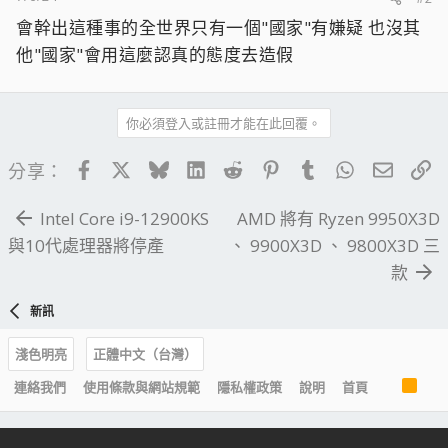
會幹出這種事的全世界只有一個"國家"有嫌疑 也沒其
他"國家"會用這麼認真的態度去造假
你必須登入或註冊才能在此回覆。
Facebook
X
Bluesky
LinkedIn
Reddit
Pinterest
Tumblr
WhatsApp
電子郵
連
分享：
Intel Core i9-12900KS
AMD 將有 Ryzen 9950X3D
與10代處理器將停產
、 9900X3D 、 9800X3D 三
款
新訊
淺色明亮
正體中文（台灣）
R
連絡我們
使用條款與網站規範
隱私權政策
說明
首頁
S
S