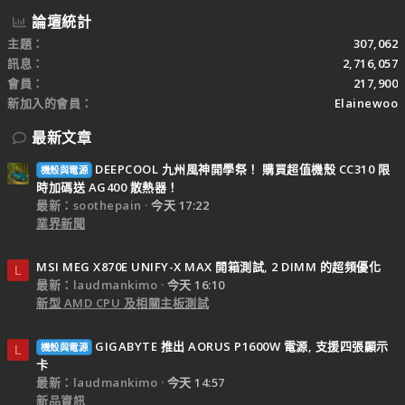
論壇統計
主題
307,062
訊息
2,716,057
會員
217,900
新加入的會員
Elainewoo
最新文章
DEEPCOOL 九州風神開學祭！ 購買超值機殼 CC310 限
機殼與電源
時加碼送 AG400 散熱器！
最新：soothepain
今天 17:22
業界新聞
MSI MEG X870E UNIFY-X MAX 開箱測試, 2 DIMM 的超頻優化
L
最新：laudmankimo
今天 16:10
新型 AMD CPU 及相關主板測試
GIGABYTE 推出 AORUS P1600W 電源, 支援四張顯示
機殼與電源
L
卡
最新：laudmankimo
今天 14:57
新品資訊