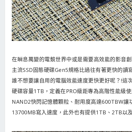
在瞬息萬變的電競世界中或是需要高效能的影音創
主流SSD固態硬碟Gen5規格比過往有著更快的
誰不想要讓自用的電腦效能速度更快更好呢？!
這次
硬碟容量1TB，定義在PRO級距專為高階性能級使用需求
NAND2快閃記憶體顆粒、耐用度高達600TBW讓
13700MB寫入速度，此外也有提供1TB、2T