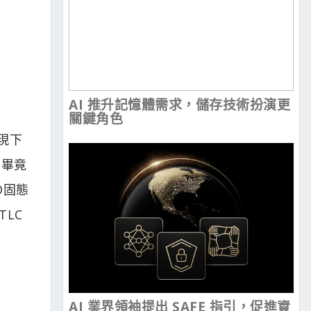
AI 推升記憶體需求，儲存技術扮演更
關鍵角色
現下
，畢竟
SD固態
TLC
AI 業界領袖提出 SAFE 指引，促進資