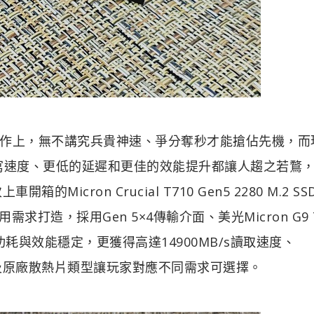
作上，無不講究兵貴神速、爭分奪秒才能搶佔先機，而
讀寫速度、更低的延遲和更佳的效能提升都讓人趨之若鶩
上車開箱的Micron Crucial T710 Gen5 2280 M.2 S
打造，採用Gen 5×4傳輸介面、美光Micron G9 
功耗與效能穩定，更獲得高達14900MB/s讀取速度、
B以及原廠散熱片類型讓玩家對應不同需求可選擇。