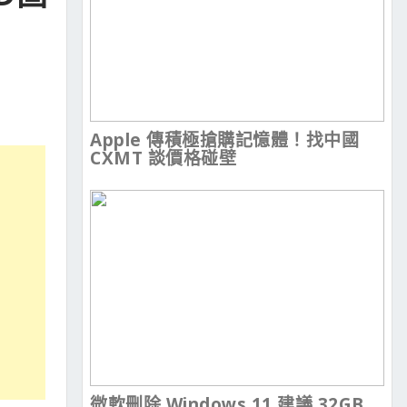
Apple 傳積極搶購記憶體！找中國
CXMT 談價格碰壁
微軟刪除 Windows 11 建議 32GB