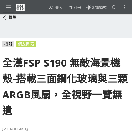
登入
註冊
切換模式
機殼
機殼
網友開箱
全漢FSP S190 無敵海景機
殼-搭載三面鋼化玻璃與三顆
ARGB風扇，全視野一覽無
遺
johnuahuang