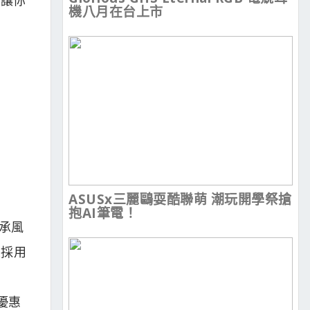
機八月在台上市
ASUSx三麗鷗耍酷聯萌 潮玩開學祭搶
抱AI筆電！
軸承風
並採用
，優惠