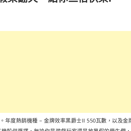
度熱銷機種 – 金牌效率黑爵士II 550瓦數，以及金
搭配人氣機殼供選擇，無論你是遊戲玩家還是放暑假的學生們