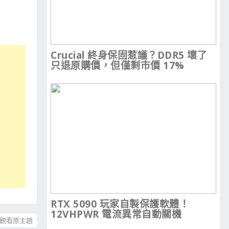
Crucial 終身保固惹議？DDR5 壞了
只退原購價，但僅剩市價 17%
RTX 5090 玩家自製保護軟體！
12VHPWR 電流異常自動關機
觀看原主題