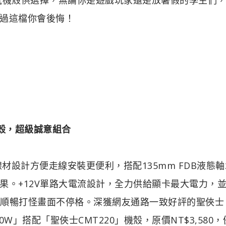
過這檔你會後悔！
機殼，超級誠意組合
線材設計方便走線安裝更便利，搭配135mm FDB液態
果。+12V單路大電流設計，全力供給顯卡最大電力，
配置順暢打怪畫面不停格。深獲網友通路一致好評的聖俠士
0W」搭配「聖俠士CMT220」機殼，原價NT$3,580