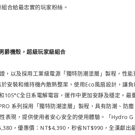
值誠意組合給最忠實的玩家粉絲。
通雙面男爵機殼，超級玩家級組合
金牌效率認證，以及採用工業級電源「獨特防潮塗層」製程，性能
計，易於安裝和維持機內散熱整潔，使用Eco風扇設計，讓負
風扇和105°C全日系電解電容，運作中更加安靜及穩定。最
 PRO 系列採用「獨特防潮塗層」製程，具有防潮、防塵
現，提供使用者安心安全的使用體驗。「Hydro G 
380，優惠價：NT$4,390，秒省NT$990，全漢獻出