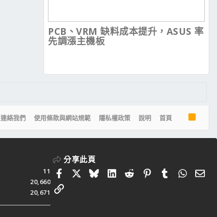
PCB、VRM 缺料成本提升，ASUS 率
先調漲主機板
R
連絡我們
使用條款與網站規範
隱私權政策
說明
首頁
S
S
分享此頁
11
Facebook
X
Bluesky
LinkedIn
Reddit
Pinterest
Tumblr
Whats
電
20,660
連結
20,671