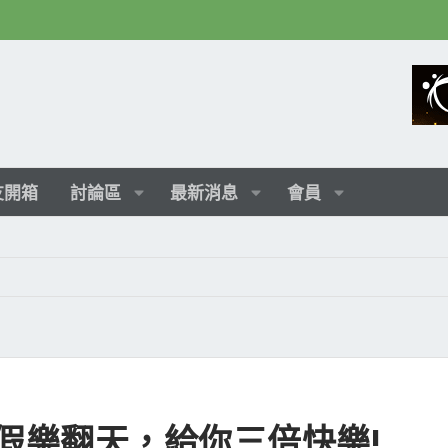
友開箱
討論區
最新消息
會員
假樂翻天，給你三倍快樂!