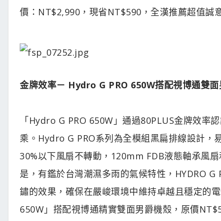
價：NT$2,990，現省NT$590，全漢推薦超
金牌效率－
Hydro G PRO 650W搭配視博
「Hydro G PRO 650W」通過80PLUS
乘。Hydro G PRO系列為全模組黑扁排線設
30%以下風扇不轉動，120mm FDB液態軸承
是，有鑑於台灣潮濕多雨的氣候特性，HYDRO G
鏽的效果，確保在嚴峻環境中維持卓越且穩定的電性表
650W」搭配視博通精實雙面男爵機殼，原價NT$5,