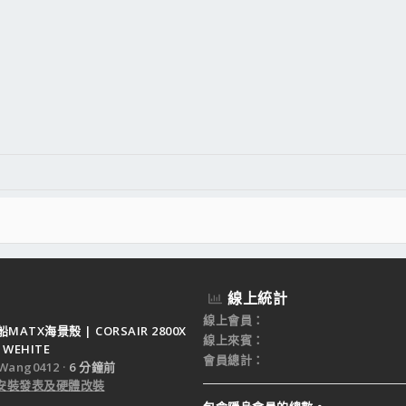
線上統計
線上會員
ATX海景殼 | CORSAIR 2800X
線上來賓
 WEHITE
會員總計
Wang0412
6 分鐘前
e 安裝發表及硬體改裝