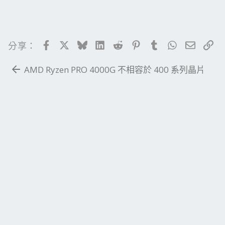
Facebook
X
Bluesky
LinkedIn
Reddit
Pinterest
Tumblr
WhatsApp
電子郵
連
分享：
AMD Ryzen PRO 4000G 不相容於 400 系列晶片