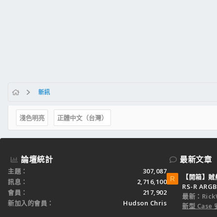
新訊
淺色明亮
正體中文（台灣）
論壇統計
最新文章
主題
307,087
【開箱】賊船M
R
訊息
2,716,100
RS-R ARGB
會員
217,902
最新：Rick
新加入的會員
Hudson Chris
新型 Cas