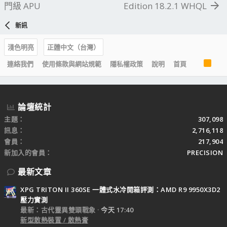
門級 APU
Edition 18.2.1 WHQL
新訊
淺色明亮
正體中文（台灣）
R
連絡我們
使用條款與網站規範
隱私權政策
說明
首頁
S
S
論壇統計
主題
307,098
訊息
2,716,118
會員
217,904
新加入的會員
PRECISION
最新文章
XPG TRITON II 360SE 一體式水冷開箱評測：AMD R9 9950X3D2
壓力實測
最新：古代靈異雙頭戰象
今天 17:40
新型散熱裝置 / 散熱膏