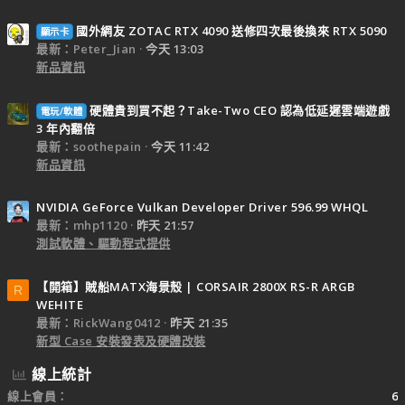
國外網友 ZOTAC RTX 4090 送修四次最後換來 RTX 5090
顯示卡
最新：Peter_Jian
今天 13:03
新品資訊
硬體貴到買不起？Take-Two CEO 認為低延遲雲端遊戲
電玩/軟體
3 年內翻倍
最新：soothepain
今天 11:42
新品資訊
NVIDIA GeForce Vulkan Developer Driver 596.99 WHQL
最新：mhp1120
昨天 21:57
測試軟體、驅動程式提供
【開箱】賊船MATX海景殼 | CORSAIR 2800X RS-R ARGB
R
WEHITE
最新：RickWang0412
昨天 21:35
新型 Case 安裝發表及硬體改裝
線上統計
線上會員
6