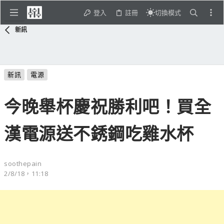
登入
註冊
切換模式
新訊
新訊
電源
今晚舉杯慶祝勝利吧！買全
漢電源送不銹鋼吃雞水杯
soothepain
2/8/18，11:18