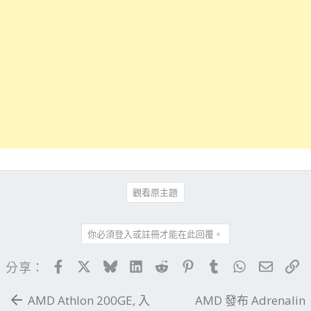
觀看原主題
你必須登入或註冊才能在此回覆。
Facebook
X
Bluesky
LinkedIn
Reddit
Pinterest
Tumblr
WhatsApp
電子郵
連
分享：
AMD Athlon 200GE, 入
AMD 發布 Adrenalin