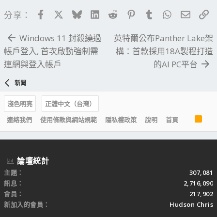
Facebook
X
Bluesky
LinkedIn
Reddit
Pinterest
Tumblr
WhatsApp
電子郵
連
分享：
Windows 11 封殺繞過
英特爾公布Panther Lake架
帳戶登入, 首次啟動強制需
構：首款採用18A製程打造
連網與登入帳戶
的AI PC平台
新聞
淺色明亮
正體中文（台灣）
R
連絡我們
使用條款與網站規範
隱私權政策
說明
首頁
S
S
論壇統計
主題
307,081
訊息
2,716,090
會員
217,902
新加入的會員
Hudson Chris