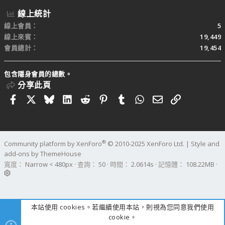
線上統計
線上會員
5
線上來賓
19,449
會員總計
19,454
包含隱身會員的總數。
分享此頁
Facebook
X
Bluesky
LinkedIn
Reddit
Pinterest
Tumblr
WhatsApp
電子郵件
連結
®
Community platform by XenForo
© 2010-2025 XenForo Ltd.
|
Style and
add-ons by ThemeHouse
寬度
查詢
50
時間
2.0614s
記憶體
108.22MB
本站使用 cookies。若繼續使用本站，則視為您同意我們使用
cookie。