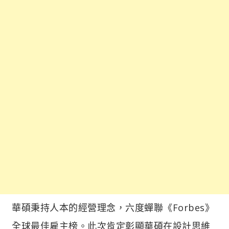
華碩秉持人本的經營理念，六度蟬聯《Forbes》
全球最佳雇主榜。此次肯定彰顯華碩在設計思維