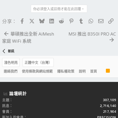
你必須登入或註冊才能在此回覆。
Facebook
X
Bluesky
LinkedIn
Reddit
Pinterest
Tumblr
WhatsApp
電子郵
連
分享：
華碩推出全新 AiMesh
MSI 推出 B350I PRO AC
家庭 WiFi 系統
新訊
淺色明亮
正體中文（台灣）
R
連絡我們
使用條款與網站規範
隱私權政策
說明
首頁
S
S
論壇統計
主題
307,109
訊息
2,716,140
會員
217,904
新加入的會員
PRECISION