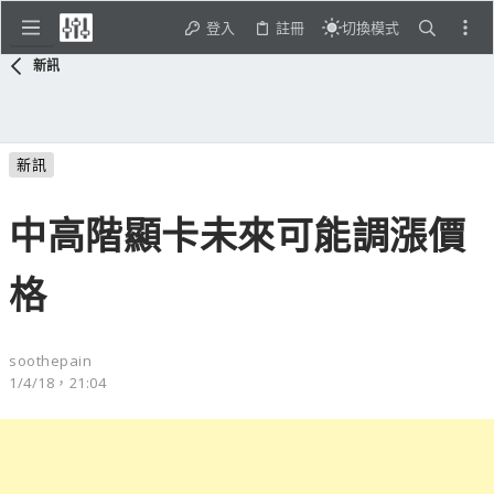
登入
註冊
切換模式
新訊
新訊
中高階顯卡未來可能調漲價
格
soothepain
1/4/18，21:04