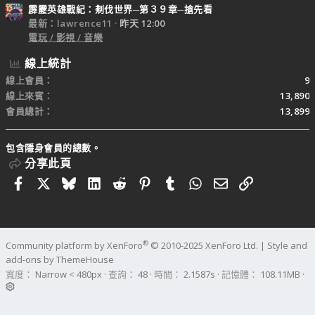
霹靂英雄戰紀：刜伐世界─第３９章─搶先看
最新：lawrence11
昨天 12:00
電玩 / 影視 / 音樂
線上統計
線上會員
9
線上來賓
13,890
會員總計
13,899
包含隱身會員的總數。
分享此頁
Facebook
X
Bluesky
LinkedIn
Reddit
Pinterest
Tumblr
WhatsApp
電子郵件
連結
®
Community platform by XenForo
© 2010-2025 XenForo Ltd.
|
Style and
add-ons by ThemeHouse
寬度
查詢
48
時間
2.1587s
記憶體
108.11MB