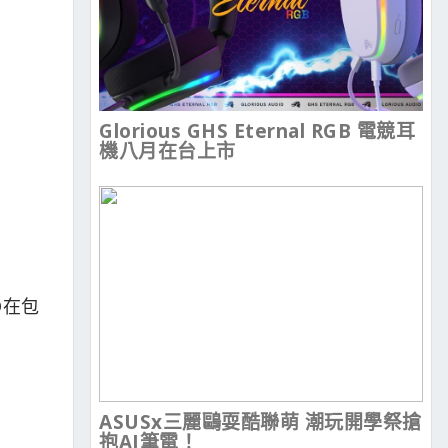
Glorious GHS Eternal RGB 電競耳
機八月在台上市
D在包
ASUSx三麗鷗耍酷聯萌 潮玩開學祭搶
抱AI筆電！