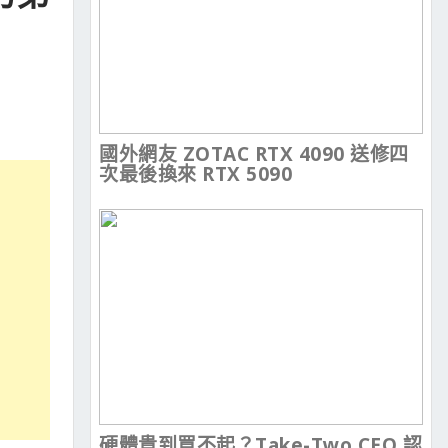
國外網友 ZOTAC RTX 4090 送修四
次最後換來 RTX 5090
硬體貴到買不起？Take-Two CEO 認