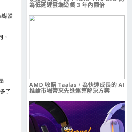
為低延遲雲端遊戲 3 年內翻倍
ga媒體
如何，
量
AMD 收購 Taalas，為快速成長的 AI
推論市場帶來先進運算解決方案
上多了