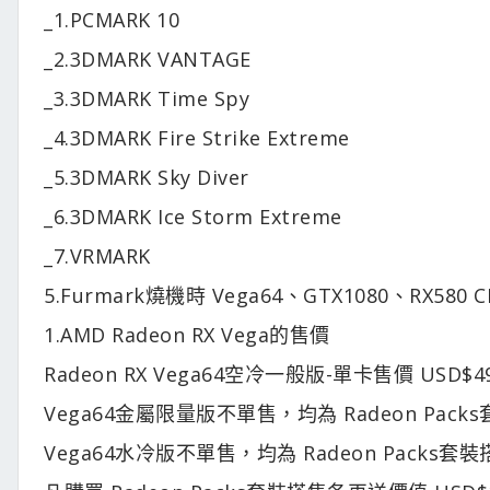
_1.PCMARK 10
_2.3DMARK VANTAGE
_3.3DMARK Time Spy
_4.3DMARK Fire Strike Extreme
_5.3DMARK Sky Diver
_6.3DMARK Ice Storm Extreme
_7.VRMARK
5.Furmark燒機時 Vega64、GTX1080、RX5
1.AMD Radeon RX Vega的售價
Radeon RX Vega64空冷一般版-單卡售價 USD$4
Vega64金屬限量版不單售，均為 Radeon Packs
Vega64水冷版不單售，均為 Radeon Packs套裝