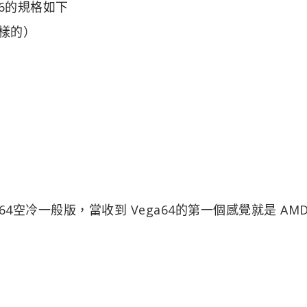
a56的規格如下
一樣的）
ga 64空冷一般版，當收到 Vega64的第一個感覺就是 AM