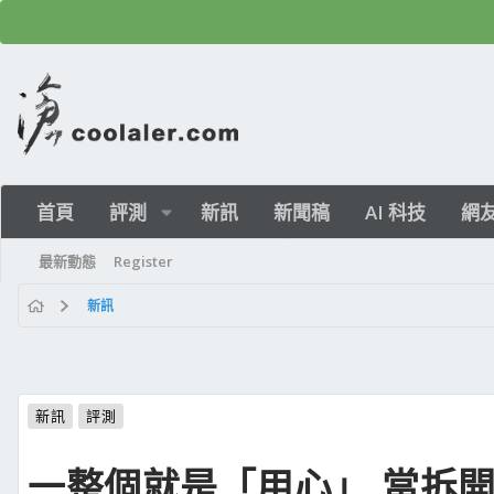
首頁
評測
新訊
新聞稿
AI 科技
網
最新動態
Register
新訊
新訊
評測
一整個就是「用心」,當拆開AMD