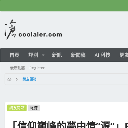
首頁
評測
新訊
新聞稿
AI 科技
網
最新動態
Register
網友開箱
網友開箱
電源
「信仰巔峰的夢中情”源”」ROG 