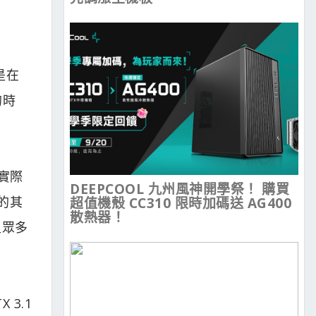
是在
的時
到實際
DEEPCOOL 九州風神開學祭！ 購買
的其
超值機殼 CC310 限時加碼送 AG400
散熱器！
足眾多
 3.1