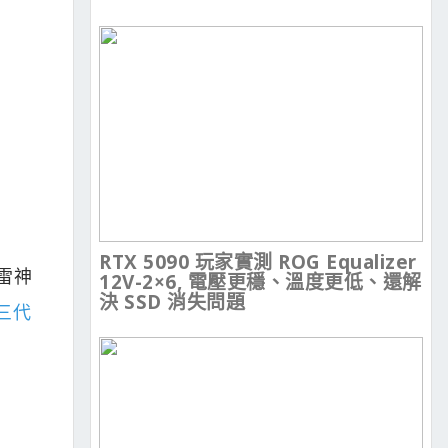
RTX 5090 玩家實測 ROG Equalizer
雷神
12V-2×6, 電壓更穩、溫度更低、還解
決 SSD 消失問題
三代