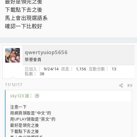
最好是領完之後
下載點下去之後
馬上會出現選語系
確認一下比較好
qwertyuiop5656
榮譽會員
已加入
9/24/14
訊息
1,156
互動分數
13
點數
38
11/12/17
#9
sky123 說：
注意一下
用網頁領取是"中文"的
用UPLAY領取是"英文"的
最好是領完之後
下載點下去之後