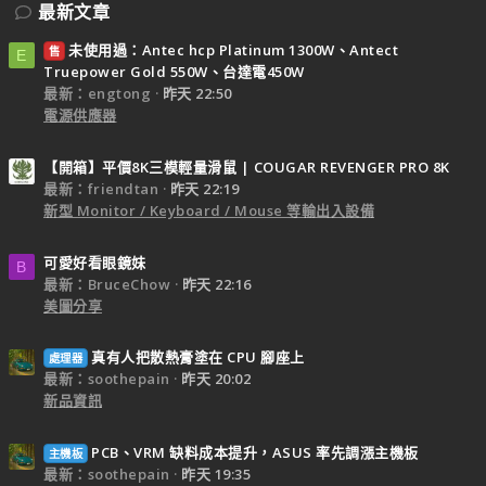
最新文章
未使用過：Antec hcp Platinum 1300W、Antect
售
E
Truepower Gold 550W、台達電450W
最新：engtong
昨天 22:50
電源供應器
【開箱】平價8K三模輕量滑鼠 | COUGAR REVENGER PRO 8K
最新：friendtan
昨天 22:19
新型 Monitor / Keyboard / Mouse 等輸出入設備
可愛好看眼鏡妹
B
最新：BruceChow
昨天 22:16
美圖分享
真有人把散熱膏塗在 CPU 腳座上
處理器
最新：soothepain
昨天 20:02
新品資訊
PCB、VRM 缺料成本提升，ASUS 率先調漲主機板
主機板
最新：soothepain
昨天 19:35