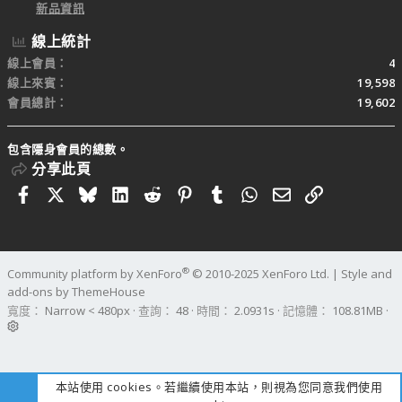
新品資訊
線上統計
線上會員
4
線上來賓
19,598
會員總計
19,602
包含隱身會員的總數。
分享此頁
Facebook
X
Bluesky
LinkedIn
Reddit
Pinterest
Tumblr
WhatsApp
電子郵件
連結
®
Community platform by XenForo
© 2010-2025 XenForo Ltd.
|
Style and
add-ons by ThemeHouse
寬度
查詢
48
時間
2.0931s
記憶體
108.81MB
本站使用 cookies。若繼續使用本站，則視為您同意我們使用