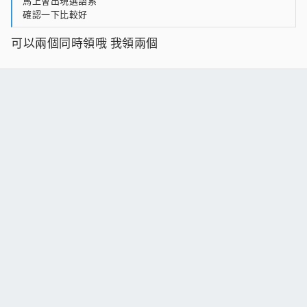
馬上會出現選語系
確認一下比較好
可以兩個同時領哦 我領兩個