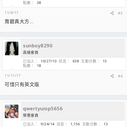
點數
38
11/9/17
#3
育碧真大方...
sunboy8290
高級會員
已加入
10/27/10
訊息
638
互動分數
13
點數
18
11/11/17
#4
可惜只有英文版
qwertyuiop5656
榮譽會員
已加入
9/24/14
訊息
1,156
互動分數
13