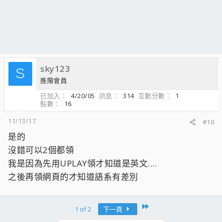
sky123
S
進階會員
已加入
4/20/05
訊息
314
互動分數
1
點數
16
11/13/17
#10
是的
沒錯可以2個都領
我是因為先用UPLAY領才知道是英文....
之後再領網頁的才知道語系有差別
Last
1 of 2
下一頁