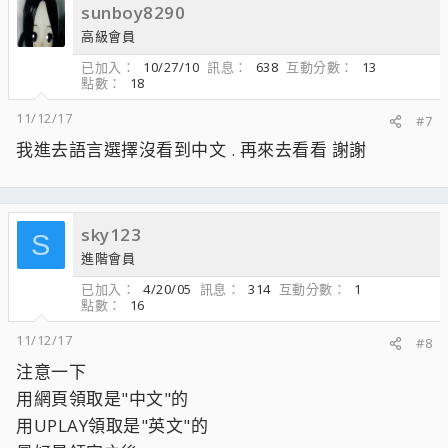
sunboy8290
高級會員
已加入
10/27/10
訊息
638
互動分數
13
點數
18
11/12/17
#7
我進去語言選擇沒看到中文 . 再來去看看 謝謝
sky123
S
進階會員
已加入
4/20/05
訊息
314
互動分數
1
點數
16
11/12/17
#8
注意一下
用網頁領取是"中文"的
用UPLAY領取是"英文"的