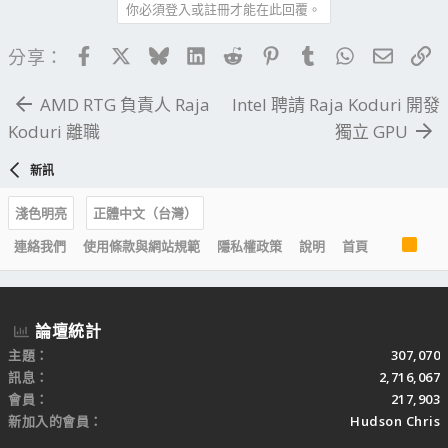
你必須登入或註冊才能在此回覆。
Facebook
X
Bluesky
LinkedIn
Reddit
Pinterest
Tumblr
WhatsApp
電子郵
連
分享：
AMD RTG 負責人 Raja
Intel 聘請 Raja Koduri 開發
Koduri 離職
獨立 GPU
新訊
淺色明亮
正體中文（台灣）
R
連絡我們
使用條款與網站規範
隱私權政策
說明
首頁
S
S
論壇統計
主題
307,070
訊息
2,716,067
會員
217,903
新加入的會員
Hudson Chris