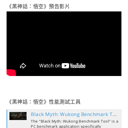
《黑神話：悟空》預告影片
《黑神話：悟空》性能測試工具
Black Myth: Wukong Benchmark Tool on Steam
The "Black Myth: Wukong Benchmark Tool" is a
PC benchmark application specifically