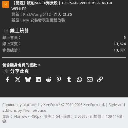
【開箱】賊船MATX海景殼 | CORSAIR 2800X RS-R ARGB
R
WEHITE
最新：RickWang0412
昨天 21:35
新型 Case 安裝發表及硬體改裝
線上統計
線上會員
5
線上來賓
13,826
會員總計
13,831
包含隱身會員的總數。
分享此頁
Facebook
X
Bluesky
LinkedIn
Reddit
Pinterest
Tumblr
WhatsApp
電子郵件
連結
®
Community platform by XenForo
© 2010-2025 XenForo Ltd.
|
Style and
add-ons by ThemeHouse
寬度
查詢
54
時間
2.0697s
記憶體
109.11MB