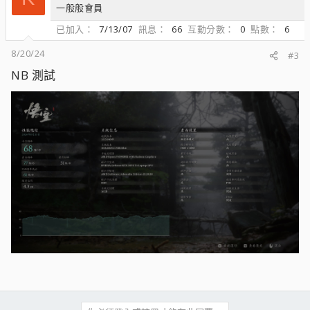
一般般會員
已加入
7/13/07
訊息
66
互動分數
0
點數
6
8/20/24
#3
NB 測試