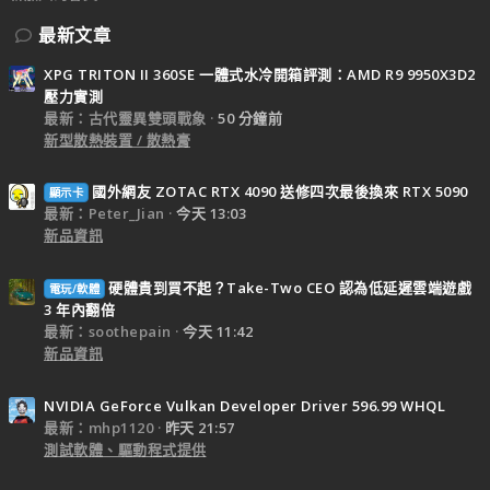
最新文章
XPG TRITON II 360SE 一體式水冷開箱評測：AMD R9 9950X3D2
壓力實測
最新：古代靈異雙頭戰象
50 分鐘前
新型散熱裝置 / 散熱膏
國外網友 ZOTAC RTX 4090 送修四次最後換來 RTX 5090
顯示卡
最新：Peter_Jian
今天 13:03
新品資訊
硬體貴到買不起？Take-Two CEO 認為低延遲雲端遊戲
電玩/軟體
3 年內翻倍
最新：soothepain
今天 11:42
新品資訊
NVIDIA GeForce Vulkan Developer Driver 596.99 WHQL
最新：mhp1120
昨天 21:57
測試軟體、驅動程式提供