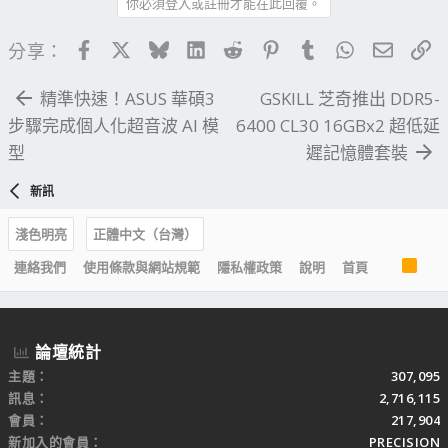
你必須登入或註冊才能在此回覆。
Facebook
X
Bluesky
LinkedIn
Reddit
Pinterest
Tumblr
WhatsApp
電子郵
連
分享：
精準快速！ASUS 華碩3
GSKILL 芝奇推出 DDR5-
步驟完成個人化超音波 AI 模
6400 CL30 16GBx2 超低延
型
遲記憶體套裝
新訊
淺色明亮
正體中文（台灣）
R
連絡我們
使用條款與網站規範
隱私權政策
說明
首頁
S
S
論壇統計
主題
307,095
訊息
2,716,115
會員
217,904
新加入的會員
PRECISION