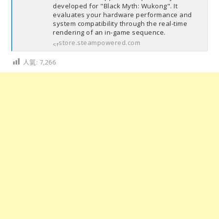
developed for "Black Myth: Wukong". It
evaluates your hardware performance and
system compatibility through the real-time
rendering of an in-game sequence.
store.steampowered.com
人氣:
7,266