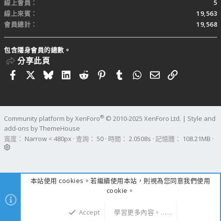
線上會員
5
線上來賓
19,563
會員總計
19,568
包含隱身會員的總數。
分享此頁
Facebook
X
Bluesky
LinkedIn
Reddit
Pinterest
Tumblr
WhatsApp
電子郵件
連結
®
Community platform by XenForo
© 2010-2025 XenForo Ltd.
|
Style and
add-ons by ThemeHouse
寬度
查詢
50
時間
2.0508s
記憶體
108.21MB
本站使用 cookies。若繼續使用本站，則視為您同意我們使用
cookie。
Accept
學習更多內容。……
上方
下方