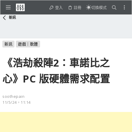
登入
註冊
切換模式
新訊
新訊
遊戲｜軟體
《浩劫殺陣2：車諾比之
心》PC 版硬體需求配置
soothepain
11/5/24，11:14