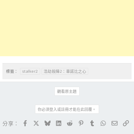
stalker2
浩劫殺陣2：車諾比之心
標籤：
觀看原主題
你必須登入或註冊才能在此回覆。
Facebook
X
Bluesky
LinkedIn
Reddit
Pinterest
Tumblr
WhatsApp
電子郵
連
分享：