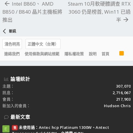
Intel B860、 AMD
Steam 10月軟硬體調查 RTX
B850 / B840 晶片主機板將
3060 仍是榜首, Win11 已過
推出
半
新訊
淺色明亮
正體中文（台灣）
R
連絡我們
使用條款與網站規範
隱私權政策
說明
首頁
S
S
論壇統計
主題
307,070
訊息
2,716,067
會員
217,903
新加入的會員
Hudson Chris
最新文章
未使用過：Antec hcp Platinum 1300W、Antect
售
E