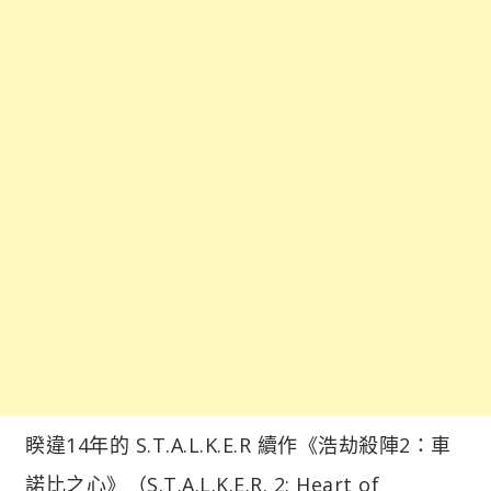
睽違14年的 S.T.A.L.K.E.R 續作《浩劫殺陣2：車
諾比之心》（S.T.A.L.K.E.R. 2: Heart of