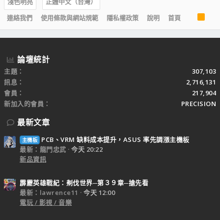
淺色明亮
正體中文（台灣）
R
連絡我們
使用條款與網站規範
隱私權政策
說明
首頁
S
S
論壇統計
主題
307,103
訊息
2,716,131
會員
217,904
新加入的會員
PRECISION
最新文章
PCB、VRM 缺料成本提升，ASUS 率先調漲主機板
主機板
最新：龍門忠武
今天 20:22
新品資訊
霹靂英雄戰紀：刜伐世界─第３９章─搶先看
最新：lawrence11
今天 12:00
電玩 / 影視 / 音樂