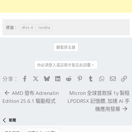
dlss 4
nvidia
標籤：
觀看原主題
你必須登入或註冊才能在此回覆。
Facebook
X
Bluesky
LinkedIn
Reddit
Pinterest
Tumblr
WhatsApp
電子郵
連
分享：
AMD 發布 Adrenalin
Micron 全球首款採 1γ 製程
Edition 25.6.1 驅動程式
LPDDR5X 記憶體, 加速 AI 手
機應用發展
新聞