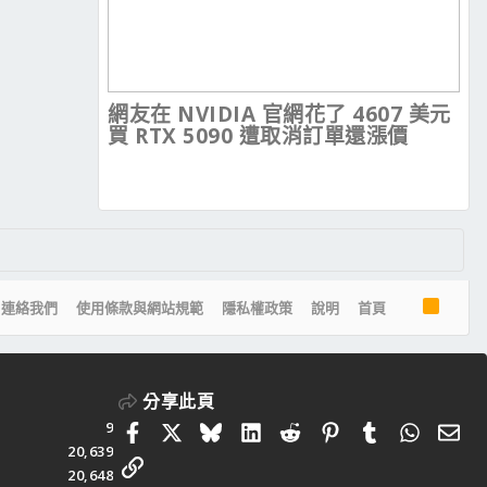
網友在 NVIDIA 官網花了 4607 美元
買 RTX 5090 遭取消訂單還漲價
R
連絡我們
使用條款與網站規範
隱私權政策
說明
首頁
S
S
分享此頁
9
Facebook
X
Bluesky
LinkedIn
Reddit
Pinterest
Tumblr
Whats
電
20,639
連結
20,648