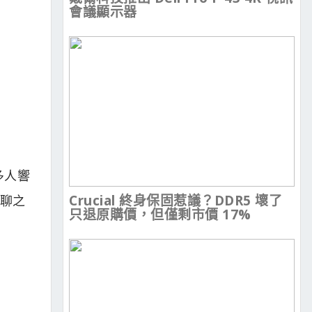
會議顯示器
多人響
Crucial 終身保固惹議？DDR5 壞了
無聊之
只退原購價，但僅剩市價 17%