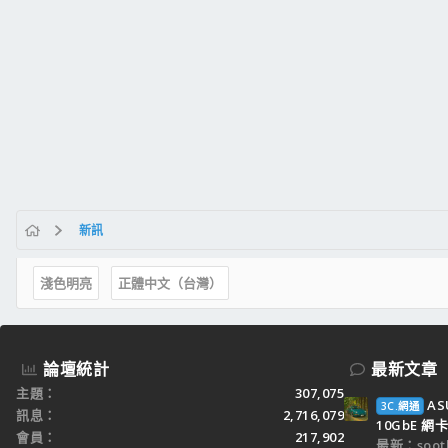
新訊
淺色明亮
正體中文（台灣）
論壇統計
最新文章
主題
307,075
AS
3C.網通
訊息
2,716,079
10GbE 網卡
會員
217,902
最新：sooth