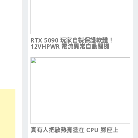
RTX 5090 玩家自製保護軟體！
12VHPWR 電流異常自動關機
真有人把散熱膏塗在 CPU 腳座上