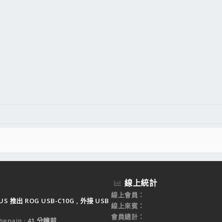
線上統計
線上會員
US 推出 ROG USB-C10G , 外接 USB
線上來賓
會員總計
epain
41 分鐘前