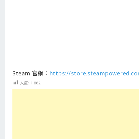
Steam 官網：
https://store.steampowered.
人氣:
1,862