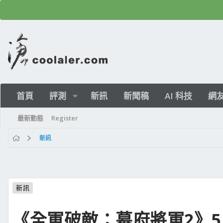
首頁
評測
新訊
新聞稿
AI 科技
網
最新動態
Register
新訊
新訊
《全軍破敵：幕府將軍2》5