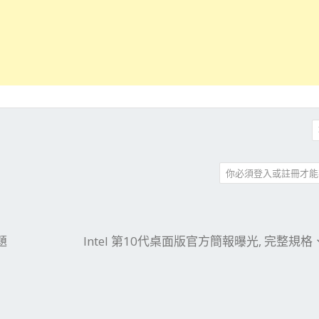
你必須登入或註冊才能
件
結
題
Intel 第10代桌面版官方簡報曝光, 完整規