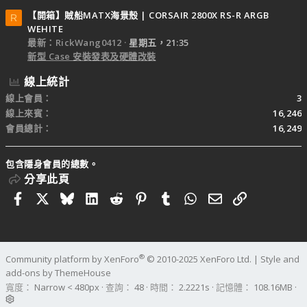
【開箱】賊船MATX海景殼 | CORSAIR 2800X RS-R ARGB
R
WEHITE
最新：RickWang0412
星期五，21:35
新型 Case 安裝發表及硬體改裝
線上統計
線上會員
3
線上來賓
16,246
會員總計
16,249
包含隱身會員的總數。
分享此頁
Facebook
X
Bluesky
LinkedIn
Reddit
Pinterest
Tumblr
WhatsApp
電子郵件
連結
®
Community platform by XenForo
© 2010-2025 XenForo Ltd.
|
Style and
add-ons by ThemeHouse
寬度
查詢
48
時間
2.2221s
記憶體
108.16MB