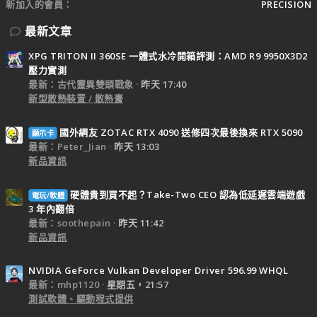
新加入的會員
PRECISION
最新文章
XPG TRITON II 360SE 一體式水冷開箱評測：AMD R9 9950X3D2
壓力實測
最新：古代靈異雙頭戰象
昨天 17:40
新型散熱裝置 / 散熱膏
國外網友 ZOTAC RTX 4090 送修四次最後換來 RTX 5090
顯示卡
最新：Peter_Jian
昨天 13:03
新品資訊
硬體貴到買不起？Take-Two CEO 認為低延遲雲端遊戲
電玩/軟體
3 年內翻倍
最新：soothepain
昨天 11:42
新品資訊
NVIDIA GeForce Vulkan Developer Driver 596.99 WHQL
最新：mhp1120
星期五，21:57
測試軟體、驅動程式提供