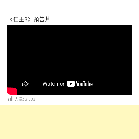
《仁王3》預告片
人氣:
3,532