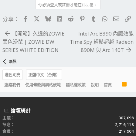
你必須登入或註冊才能在此回覆。
Facebook
X
Bluesky
LinkedIn
Reddit
Pinterest
Tumblr
WhatsApp
電子郵
連
分享：
【開箱】久違的ZOWIE
Intel Arc B390 內顯效能
異色滑鼠 | ZOWIE DW
Time Spy 輕鬆超越 Radeon
SERIES WHITE EDITION
890M 與 Arc 140T
新訊
淺色明亮
正體中文（台灣）
R
連絡我們
使用條款與網站規範
隱私權政策
說明
首頁
S
S
論壇統計
主題
307,098
訊息
2,716,118
會員
217,904