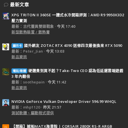
最新文章
XPG TRITON II 360SE 一體式水冷開箱評測：AMD R9 9950X3D2
壓力實測
最新：古代靈異雙頭戰象
今天 17:40
新型散熱裝置 / 散熱膏
國外網友 ZOTAC RTX 4090 送修四次最後換來 RTX 5090
顯示卡
最新：Peter_Jian
今天 13:03
新品資訊
硬體貴到買不起？Take-Two CEO 認為低延遲雲端遊戲
電玩/軟體
3 年內翻倍
最新：soothepain
今天 11:42
新品資訊
NVIDIA GeForce Vulkan Developer Driver 596.99 WHQL
最新：mhp1120
昨天 21:57
測試軟體、驅動程式提供
【開箱】賊船MATX海景殼 | CORSAIR 2800X RS-R ARGB
R