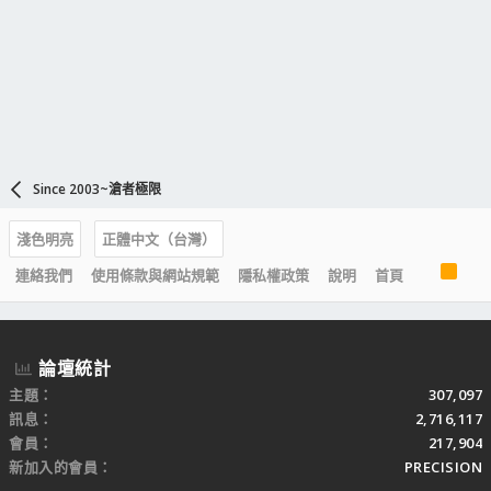
Since 2003~滄者極限
淺色明亮
正體中文（台灣）
R
連絡我們
使用條款與網站規範
隱私權政策
說明
首頁
S
S
論壇統計
主題
307,097
訊息
2,716,117
會員
217,904
新加入的會員
PRECISION