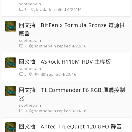
soothepain
kradark
6/20/16
34
回文抽！BitFenix Formula Bronze 電源供
應器
soothepain
soothepain
4/22/16
1
回文抽！ASRock H110M-HDV 主機板
soothepain
蔡小毓
4/20/16
5
回文抽！Tt Commander F6 RGB 風扇控制
器
soothepain
soothepain
3/31/16
0
回文抽！Antec TrueQuiet 120 UFO 靜音