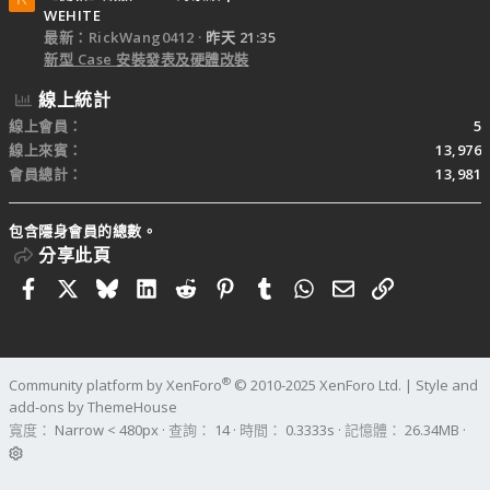
WEHITE
最新：RickWang0412
昨天 21:35
新型 Case 安裝發表及硬體改裝
線上統計
線上會員
5
線上來賓
13,976
會員總計
13,981
包含隱身會員的總數。
分享此頁
Facebook
X
Bluesky
LinkedIn
Reddit
Pinterest
Tumblr
WhatsApp
電子郵件
連結
®
Community platform by XenForo
© 2010-2025 XenForo Ltd.
|
Style and
add-ons by ThemeHouse
寬度
查詢
14
時間
0.3333s
記憶體
26.34MB