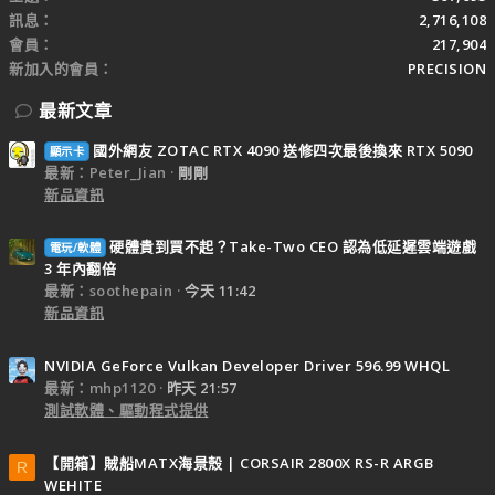
訊息
2,716,108
會員
217,904
新加入的會員
PRECISION
最新文章
國外網友 ZOTAC RTX 4090 送修四次最後換來 RTX 5090
顯示卡
最新：Peter_Jian
剛剛
新品資訊
硬體貴到買不起？Take-Two CEO 認為低延遲雲端遊戲
電玩/軟體
3 年內翻倍
最新：soothepain
今天 11:42
新品資訊
NVIDIA GeForce Vulkan Developer Driver 596.99 WHQL
最新：mhp1120
昨天 21:57
測試軟體、驅動程式提供
【開箱】賊船MATX海景殼 | CORSAIR 2800X RS-R ARGB
R
WEHITE