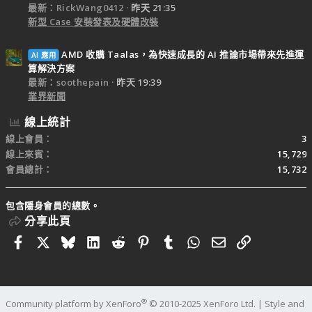
最新：RickWang0412
昨天 21:35
新型 Case 安裝發表及硬體改裝
AMD 收購 Taalas，為快速成長的 AI 推論市場帶來先進運
AI 應用
算解決方案
最新：soothepain
昨天 19:39
業界新聞
線上統計
線上會員
3
線上來賓
15,729
會員總計
15,732
包含隱身會員的總數。
分享此頁
Facebook
X
Bluesky
LinkedIn
Reddit
Pinterest
Tumblr
WhatsApp
電子郵件
連結
®
Community platform by XenForo
© 2010-2025 XenForo Ltd.
|
Style and