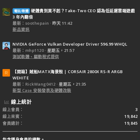
硬體貴到買不起？Take-Two CEO 認為低延遲雲端遊戲
電玩/軟體
3 年內翻倍
最新：soothepain
昨天 11:42
新品資訊
NVIDIA GeForce Vulkan Developer Driver 596.99 WHQL
最新：mhp1120
星期五，21:57
測試軟體、驅動程式提供
【開箱】賊船MATX海景殼 | CORSAIR 2800X RS-R ARGB
R
WEHITE
最新：RickWang0412
星期五，21:35
新型 Case 安裝發表及硬體改裝
線上統計
線上會員
3
線上來賓
19,842
會員總計
19,845
包含隱身會員的總數。