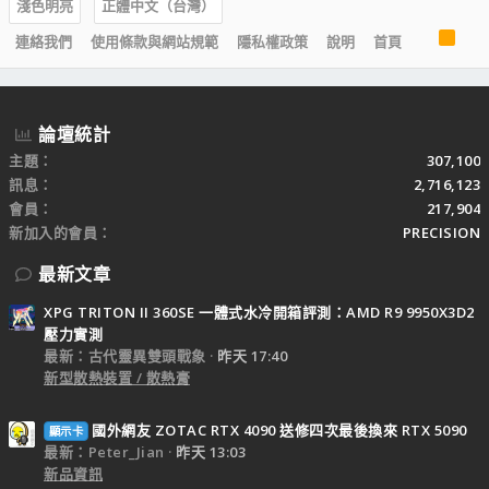
淺色明亮
正體中文（台灣）
R
連絡我們
使用條款與網站規範
隱私權政策
說明
首頁
S
S
論壇統計
主題
307,100
訊息
2,716,123
會員
217,904
新加入的會員
PRECISION
最新文章
XPG TRITON II 360SE 一體式水冷開箱評測：AMD R9 9950X3D2
壓力實測
最新：古代靈異雙頭戰象
昨天 17:40
新型散熱裝置 / 散熱膏
國外網友 ZOTAC RTX 4090 送修四次最後換來 RTX 5090
顯示卡
最新：Peter_Jian
昨天 13:03
新品資訊