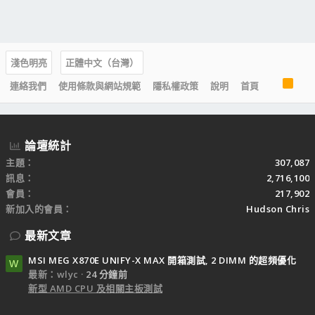
淺色明亮
正體中文（台灣）
R
連絡我們
使用條款與網站規範
隱私權政策
說明
首頁
S
S
論壇統計
主題
307,087
訊息
2,716,100
會員
217,902
新加入的會員
Hudson Chris
最新文章
MSI MEG X870E UNIFY-X MAX 開箱測試, 2 DIMM 的超頻優化
W
最新：wlyc
24 分鐘前
新型 AMD CPU 及相關主板測試