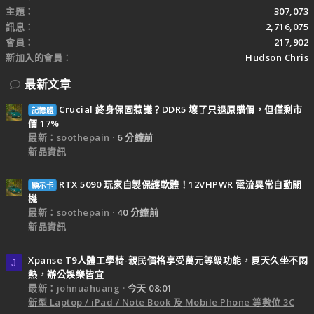
主題
307,073
訊息
2,716,075
會員
217,902
新加入的會員
Hudson Chris
最新文章
Crucial 終身保固惹議？DDR5 壞了只退原購價，但僅剩市
記憶體
價 17%
最新：soothepain
6 分鐘前
新品資訊
RTX 5090 玩家自製保護軟體！12VHPWR 電流異常自動關
顯示卡
機
最新：soothepain
40 分鐘前
新品資訊
Xpanse T9人體工學椅-親民價格享受萬元等級功能，夏天久坐不悶
J
熱，辦公娛樂皆宜
最新：johnuahuang
今天 08:01
新型 Laptop / iPad / Note Book 及 Mobile Phone 等數位 3C