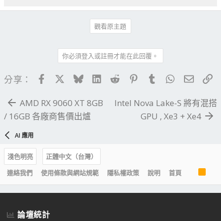
觀看原主題
你必須登入或註冊才能在此回覆。
Facebook
X
Bluesky
LinkedIn
Reddit
Pinterest
Tumblr
WhatsApp
電子郵
連
分享：
AMD RX 9060 XT 8GB
Intel Nova Lake-S 將有混搭
/ 16GB 各廠商售價出爐
GPU , Xe3 + Xe4
AI 應用
淺色明亮
正體中文（台灣）
R
連絡我們
使用條款與網站規範
隱私權政策
說明
首頁
S
S
論壇統計