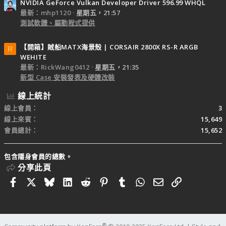
NVIDIA GeForce Vulkan Developer Driver 596.99 WHQL
最新：mhp1120
星期五，21:57
測試軟體、驅動程式提供
【開箱】賊船MATX海景殼 | CORSAIR 2800X RS-R ARGB
R
WEHITE
最新：RickWang0412
星期五，21:35
新型 Case 安裝發表及硬體改裝
線上統計
線上會員
3
線上來賓
15,649
會員總計
15,652
包含隱身會員的總數。
分享此頁
Facebook
X
Bluesky
LinkedIn
Reddit
Pinterest
Tumblr
WhatsApp
電子郵件
連結
®