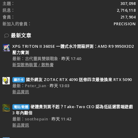
主題
307,098
訊息
2,716,118
會員
217,904
新加入的會員
PRECISION
最新文章
XPG TRITON II 360SE 一體式水冷開箱評測：AMD R9 9950X3D2
壓力實測
最新：古代靈異雙頭戰象
昨天 17:40
新型散熱裝置 / 散熱膏
國外網友 ZOTAC RTX 4090 送修四次最後換來 RTX 5090
顯示卡
最新：Peter_Jian
昨天 13:03
新品資訊
硬體貴到買不起？Take-Two CEO 認為低延遲雲端遊戲
電玩/軟體
3 年內翻倍
最新：soothepain
昨天 11:42
新品資訊