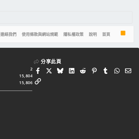
R
連絡我們
使用條款與網站規範
隱私權政策
說明
首頁
S
S
分享此頁
2
Facebook
X
Bluesky
LinkedIn
Reddit
Pinterest
Tumblr
Whats
電
15,804
連結
15,806