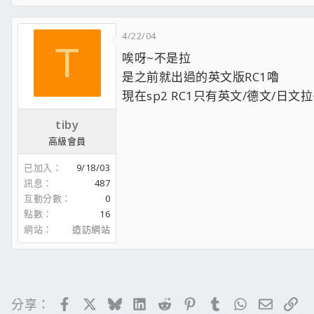
4/22/04
T
唉呀~不是拉
是之前就出過的英文版RC1嚕
現在sp2 RC1只有英文/德文/日文拉~~
tiby
高級會員
已加入
9/18/03
訊息
487
互動分數
0
點數
16
網站
造訪網站
Facebook
X
Bluesky
LinkedIn
Reddit
Pinterest
Tumblr
WhatsApp
電子郵
連
分享：