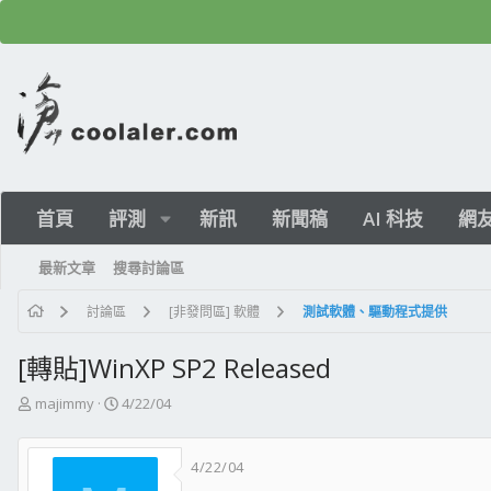
首頁
評測
新訊
新聞稿
AI 科技
網
最新文章
搜尋討論區
討論區
[非發問區] 軟體
測試軟體、驅動程式提供
[轉貼]WinXP SP2 Released
主
開
majimmy
4/22/04
題
始
發
日
4/22/04
起
期
人