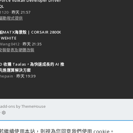
Force Vulkan Developer Driver
QL
120
昨天 21:57
驅動程式提供
ATX海景殼 | CORSAIR 2800X
 WEHITE
Wang0412
昨天 21:35
e 安裝發表及硬體改裝
D 收購 Taalas，為快速成長的 AI 推
先進運算解決方案
epain
昨天 19:39
d add-ons by ThemeHouse
s。若繼續使用本站，則視為您同意我們使用 cookie。