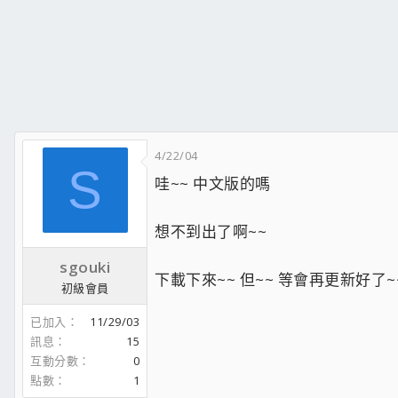
4/22/04
S
哇~~ 中文版的嗎
想不到出了啊~~
sgouki
下載下來~~ 但~~ 等會再更新好了~~ 
初級會員
已加入
11/29/03
訊息
15
互動分數
0
點數
1