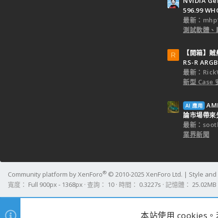
NVIDIA Ge
596.99 WH
最新：mhp1
測試軟體、
【開箱】賊船M
R
RS-R ARGB
最新：Rick
新型 Cas
AM
AI 應用
論市場帶來
最新：sooth
業界新聞
®
Community platform by XenForo
© 2010-2025 XenForo Ltd.
|
Style an
寬度
查詢
10
時間
0.3227s
記憶體
25.02MB
本站使用 cookie