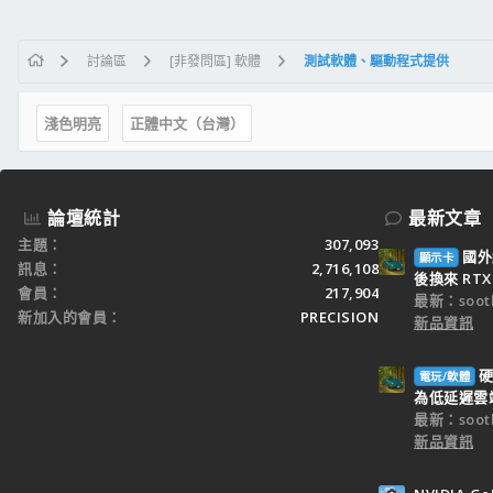
討論區
[非發問區] 軟體
測試軟體、驅動程式提供
淺色明亮
正體中文（台灣）
論壇統計
最新文章
主題
307,093
國外
顯示卡
訊息
2,716,108
後換來 RTX 
會員
217,904
最新：sooth
新加入的會員
PRECISION
新品資訊
硬
電玩/軟體
為低延遲雲端
最新：sooth
新品資訊