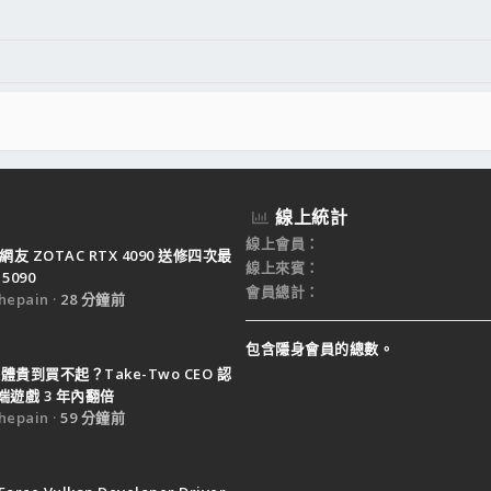
線上統計
線上會員
網友 ZOTAC RTX 4090 送修四次最
線上來賓
5090
會員總計
epain
28 分鐘前
包含隱身會員的總數。
體貴到買不起？Take-Two CEO 認
遊戲 3 年內翻倍
epain
59 分鐘前