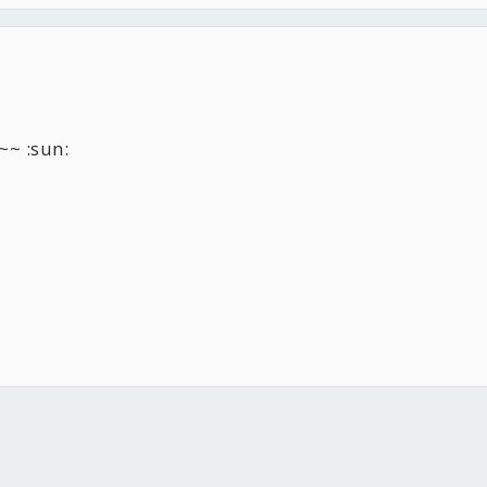
 :sun:
件
結