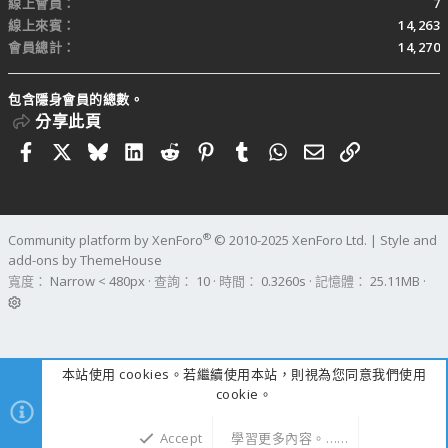
線上會員
7
線上來賓
14,263
會員總計
14,270
包含隱身會員的總數。
分享此頁
Facebook
X
Bluesky
LinkedIn
Reddit
Pinterest
Tumblr
WhatsApp
電子郵件
連結
®
Community platform by XenForo
© 2010-2025 XenForo Ltd.
|
Style and
add-ons by ThemeHouse
寬度
查詢
10
時間
0.3260s
記憶體
25.11MB
本站使用 cookies。若繼續使用本站，則視為您同意我們使用
cookie。
Accept
學習更多內容。……
上方
下方