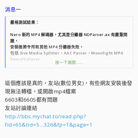
消息一
嚴格測試結果：
Nero 新的 MP4 解碼器，尤其是分離器 NDParser.ax 有嚴重問
題，
安裝後將令所有其他 MP4 分離器失效，
包括 3ivx Media Splitter、AAC Parser、Moonlight MP4
Demultiplexer
按一下展開……
幾乎所有相似弁鉦ㄚ~都會被破壞，
除非卸載 Nero 或反註冊 NDParser.ax ，才能恢復弁遄I
這個應該是真的，友站(數位男女)，有些網友安裝後發
Nero 的分離器不錯，在 ShowTime 幾乎實現所有要求，
包括内嵌字幕，多音軌切换等，
現無法轉檔，或開啟mp4檔案
但不要以為只用 Nero MP4 解碼器就夠了，
6603和6605都有問題
Nero 除了對它自己剛推出的 AVC 編碼支援外，
友站討論連結
對很多常規的媒體和需要用到的視頻解碼器兼容不佳！
http://bbs.mychat.to/read.php?
而常用的刻錄弁遄A你能看出升級了這麼多多多版本，有什麼不
fid=65&tid=5...326&fp=1&page=1
同嗎 ?
建議等下一版本再說。