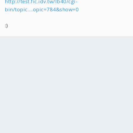
http://test.fic.idv.tw/lb40/cgi-
答案揭曉!!
bin/topic....opic=784&show=0
傳聞會隨機燒錄壞片,確實是真的!!不要懷疑!!
:)
網路上有關不正確之序號會使NERO隨機燒錄壞片之傳聞
經本人浪費幾片光碟片後,終於得到證實,
原先用的是6.603版本,一直燒錄的很穩定,更新6.605最新的版本,
就發現連續燒壞6片,而且這六片錯誤的磁區還一模一樣,
用的都是同一盒的空白片,換回原先的6.603版本,才恢復正常,
6.0以後的版本,不正確之序號並非是在Dos底下打入nero的指令
就會顯示出來,
6.605最新的版本,不正確之序號在輸入新序號時會告訴你是錯誤
的序號,
即使是能輸入新序號,使之顯示改變為企業版,但也不要高興的太
早!!
你很可能掉入錯誤的假象陷阱之中,
檢測的方式也很土法煉鋼,6.6以後的版均有提供燒寫完畢後檢查