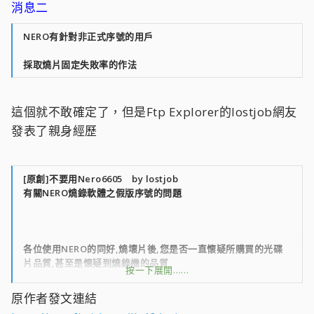
消息二
消息來源：Ringz Studio ( 暴風影音 製作組 )
NERO有針對非正式序號的用戶
採取燒片固定失敗率的作法
這個就不敢確定了，但是Ftp Explorer的lostjob網友
發表了親身經歷
[原創]不要用Nero6605 by lostjob
有關NERO燒錄軟體之假版序號的問題
各位使用NERO的同好,燒壞片後,您是否一直懷疑所購買的光碟
片品質,甚至是懷疑到燒錄機的品質
按一下展開……
甚或者是NERO比較挑片
原作者發文連結