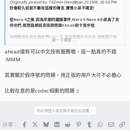
Originally posted by 7.62mm (Ken)
@Jan 20 2005, 02:56 PM
好像粉久前就不斷有這樣的傳言,實情小弟不確定!
從Nero 4之後,因為早期的國旗事件,Nero 5 Nero 6小弟為了支
持他們,都透過網路直接跟德國Ahead刷卡買序號,
有問題就依妹兒跟他們E04一下,會有煩體中文回依,服務還不錯...
按一下展開……
:P
ahead還有可以中文技術服務喔，這一點真的不錯
:MMM:
其實關於假序號的問題，用正版的用戶大可不必擔心
比較在意的是codec相衝的問題 :)
你必須登入或註冊才能在此回覆。
Facebook
X
Bluesky
LinkedIn
Reddit
Pinterest
Tumblr
WhatsApp
電子郵
連
分享：