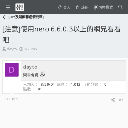
登入
註冊
切換模式
[DIY及疑難雜症發問區]
[注意]使用nero 6.6.0.3以上的網兄看看
吧
主
開
dayto
1/20/05
題
始
發
日
起
期
dayto
D
人
榮譽會員
已加入
3/29/04
訊息
1,012
互動分數
0
點數
36
1/20/05
#1