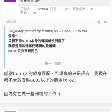
榮譽會員
已加入
3/29/04
訊息
1,012
互動分數
0
點數
36
1/20/05
#6
Originally posted by bumi
@Jan 20 2005, 12:15 PM
消息一：
只要不用NERO本身的轉檔就沒問題了
我都是用其他專門轉檔的軟體轉
NERO只負責燒而已
按一下展開……
消息二：
我從以前到現在都速用算號機算出來的序號
感謝bumi大的親身經歷，希望真的只是謠言，我現在
隨機燒壞片...........從來沒有發生過
都不太敢安裝6603以上的版本說 ;oq;
不管是CD還速DVD
因為有在做一些轉檔的工作 :)
第三：
CD的韌體不更也沒差
DVD我都是有新的韌體就會更新(DVD是靠韌體來支援新的空片)
NERO...我從6601、6603、6605到現在的6606都用過....也都沒