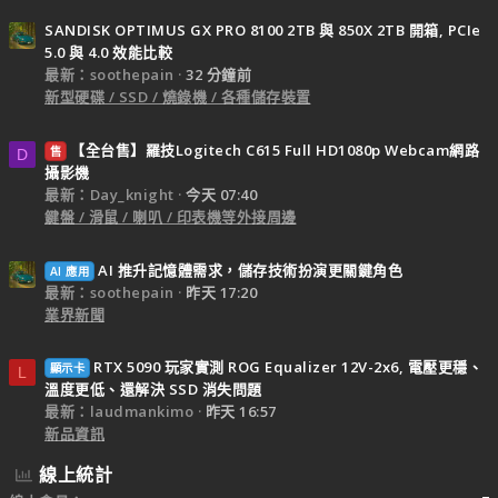
SANDISK OPTIMUS GX PRO 8100 2TB 與 850X 2TB 開箱, PCIe
5.0 與 4.0 效能比較
最新：soothepain
32 分鐘前
新型硬碟 / SSD / 燒錄機 / 各種儲存裝置
【全台售】羅技Logitech C615 Full HD1080p Webcam網路
售
D
攝影機
最新：Day_knight
今天 07:40
鍵盤 / 滑鼠 / 喇叭 / 印表機等外接周邊
AI 推升記憶體需求，儲存技術扮演更關鍵角色
AI 應用
最新：soothepain
昨天 17:20
業界新聞
RTX 5090 玩家實測 ROG Equalizer 12V-2x6, 電壓更穩、
顯示卡
L
溫度更低、還解決 SSD 消失問題
最新：laudmankimo
昨天 16:57
新品資訊
線上統計