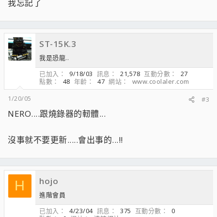
我忘記了
建議您更新至6.603的版本就可以了,6.605最新的版本序號是乎又
加了另外的陷阱
ST-15K.3
我是恐龍..
已加入
9/18/03
訊息
21,578
互動分數
27
點數
48
年齡
47
網站
www.coolaler.com
1/20/05
#3
NERO....跟燒錄器的軔體...
沒事就不要更新.....會出事的...!!
hojo
H
進階會員
已加入
4/23/04
訊息
375
互動分數
0