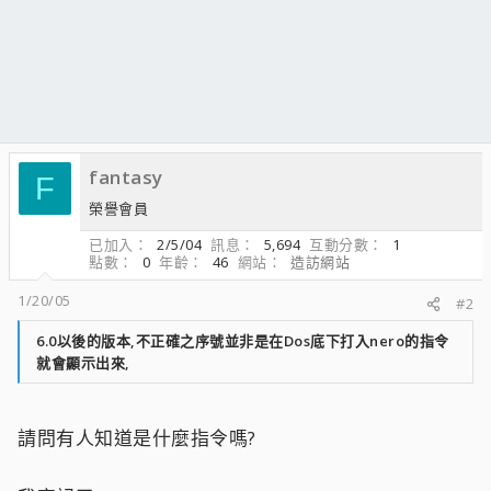
檔案完整性的選項,
把它打勾檢查就是了,
目前網路上流傳的序號及序號產生器,筆者試探的結果,
均尚未能正確產生出6.605版本的序號,
即使序號產生器註明是產生6.605版本的序號亦同,最多只能是釋
出6.603的版本正確序號,
fantasy
F
榮譽會員
Nero的版本更新速度相當的快,應該主要是針對假版序號的問題,
已加入
2/5/04
訊息
5,694
互動分數
1
另外一個問題是,Nero官方網站雖有提供DEMO版下載,我們姑且
點數
0
年齡
46
網站
造訪網站
稱之為網路版,
1/20/05
#2
這個網路版雖然可以變為企業版,但同樣的有假版序號老問題!
6.0以後的版本,不正確之序號並非是在Dos底下打入nero的指令
就會顯示出來,
網路上流傳的序號及序號產生器,均尚未能正確產生出正確的序
號,
請問有人知道是什麼指令嗎?
Nero的另一個版本是光碟版的零售版,
這一個才是正確的版本,你應該要想辦法來取得,