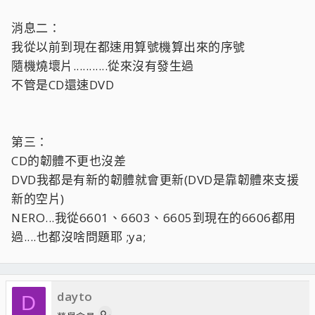
消息二：
我從以前到現在都速用算號機算出來的序號
隨機燒壞片...........從來沒有發生過
不管是CD還速DVD
第三：
CD的韌體不更也沒差
DVD我都是有新的韌體就會更新(DVD是靠韌體來支援
新的空片)
NERO...我從6601、6603、6605到現在的6606都用
過....也都沒啥問題耶 ;ya;
dayto
D