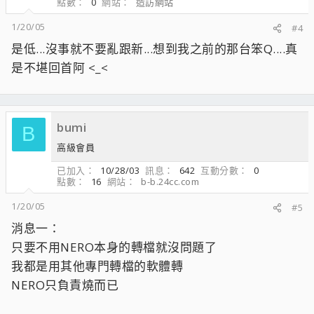
點數
0
網站
造訪網站
1/20/05
#4
是低...沒事就不要亂跟新...想到我之前的那台笨Q....真
是不堪回首阿 <_<
bumi
B
高級會員
已加入
10/28/03
訊息
642
互動分數
0
點數
16
網站
b-b.24cc.com
1/20/05
#5
消息一：
只要不用NERO本身的轉檔就沒問題了
我都是用其他專門轉檔的軟體轉
NERO只負責燒而已