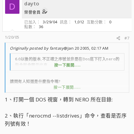
dayto
D
啥問題耶 ;ya;
榮譽會員
已加入
3/29/04
訊息
1,012
互動分數
0
點數
36
1/20/05
#7
Originally posted by fantasy
@Jan 20 2005, 02:17 AM
6.0以後的版本,不正確之序號並非是在Dos底下打入nero的
指令就會顯示出來,
按一下展開……
請問有人知道是什麼指令嗎?
按一下展開……
我忘記了
1、打開一個 DOS 視窗，轉到 NERO 所在目錄:
2、執行「nerocmd --listdrives」命令，查看是否序
列號有效！