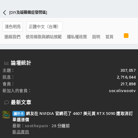
[DIY及疑難雜症發問區]
淺色明亮
正體中文（台灣）
R
連絡我們
使用條款與網站規範
隱私權政策
說明
首頁
S
S
論壇統計
主題
307,057
訊息
2,716,044
會員
217,898
新加入的會員
socoliveootv
最新文章
網友在 NVIDIA 官網花了 4607 美元買 RTX 5090 遭取消訂
顯示卡
單還漲價
最新：soothepain
28 分鐘前
新品資訊