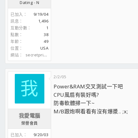
Dating - N
已加入
9/19/04
訊息
1,496
互動分數
1
點數
38
年齡
49
位置
USA
網站
secretprivat.com
2/2/05
我
Power&RAM交叉測試一下吧
CPU風扇有裝好嗎?
防毒軟體掃一下~
M/B跟炮啊看看有沒有爆漿.. ;x;
我愛電腦
榮譽會員
已加入
9/20/03