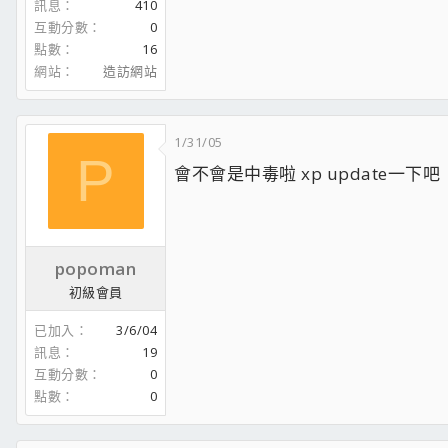
訊息
410
互動分數
0
點數
16
網站
造訪網站
1/31/05
P
會不會是中毒啦 xp update一下吧
popoman
初級會員
已加入
3/6/04
訊息
19
互動分數
0
點數
0