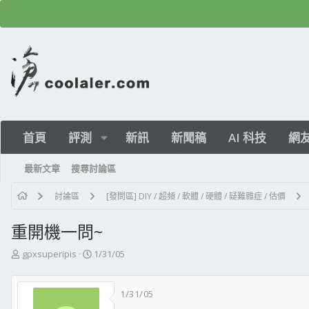
首頁
評測
新訊
新聞稿
AI 科技
網
最新文章
搜尋討論區
討論區
[發問區] DIY / 超頻 / 軟體 / 硬體 / 疑難雜症 / 估價
重開機一問~
主
開
gpxsuperipis
1/31/05
題
始
發
日
1/31/05
起
期
人