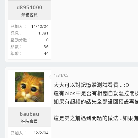
d8951000
榮譽會員
已加入
11/10/04
訊息
1,381
互動分數
0
點數
36
年齡
44
1/31/05
大大可以對記憶體測試看看... :D
還有bios中是否有相關自動溫控關機的
如果有超頻的話先全部設回預設再做調
baubau
這是弟之前遇到問題的做法...如果有錯
進階會員
已加入
12/2/04