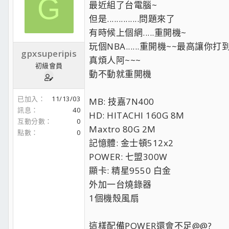
G
最近組了台電腦~
但是..............問題來了
有時候上個網.....重開機~
玩個NBA......重開機~~最高讓你
gpxsuperipis
真煩人阿~~~
初級會員
動不動就重開機
已加入
11/13/03
MB: 技嘉7N400
訊息
40
HD: HITACHI 160G 8M
互動分數
0
Maxtro 80G 2M
點數
0
記憶體: 金士頓512x2
POWER: 七盟300W
顯卡: 精星9550 白金
外加一台燒錄器
1個機殼風扇
這樣配備POWER還會不足@@?