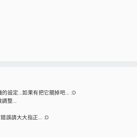
設定...如果有把它關掉吧... :D
整...
誤請大大指正... :D