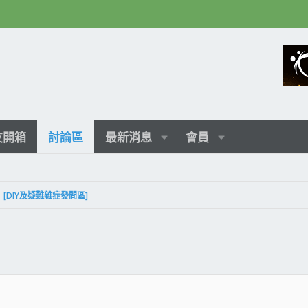
友開箱
討論區
最新消息
會員
[DIY及疑難雜症發問區]