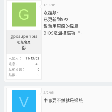
1/31/05
G
沒超頻~
已更新到SP2
散熱用原廠的風扇
BIOS沒溫控選項~"~
gpxsuperipis
初級會員
已加入
11/13/03
訊息
40
互動分數
0
點數
0
2/2/05
V
中毒要不然就是過熱