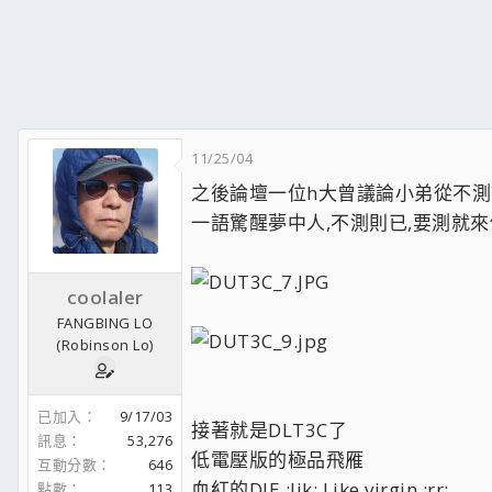
11/25/04
之後論壇一位h大曾議論小弟從不
一語驚醒夢中人,不測則已,要測就
coolaler
FANGBING LO
(Robinson Lo)
已加入
9/17/03
接著就是DLT3C了
訊息
53,276
低電壓版的極品飛雁
互動分數
646
血紅的DIE ;lik; Like virgin ;rr;
點數
113