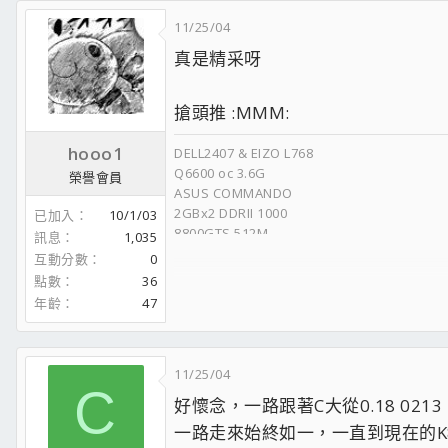
FACEBOOK
11/25/04
__________________
真是精采呀
搶頭推 :MMM:
hooo1
DELL2407 & EIZO L768
Q6600 oc 3.6G
榮譽會員
ASUS COMMANDO
2GBx2 DDRII 1000
已加入
10/1/03
8800GTS 512M
訊息
1,035
T7K250x2 Raid0
互動分數
0
7200.10 320G x3
點數
36
7200.7 200G
年齡
47
H900
11/25/04
C
好懷念，一路跟著C大從0.18 02
一路走來始終如一，一直到現在的K8 280