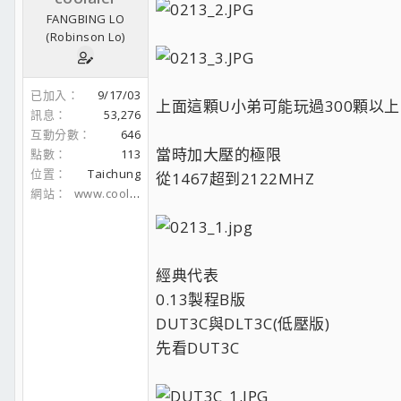
FANGBING LO
(Robinson Lo)
已加入
9/17/03
上面這顆U小弟可能玩過300顆以上 
訊息
53,276
互動分數
646
當時加大壓的極限
點數
113
位置
Taichung
從1467超到2122MHZ
網站
www.coolaler.com
經典代表
0.13製程B版
DUT3C與DLT3C(低壓版)
先看DUT3C