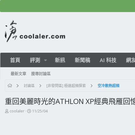
首頁
評測
新訊
新聞稿
AI 科技
網
最新文章
搜尋討論區
討論區
[非發問區] 極速超頻探索
空冷散熱超頻
重回美麗時光的ATHLON XP經典飛雁回
主
開
coolaler
11/25/04
題
始
發
日
起
期
人