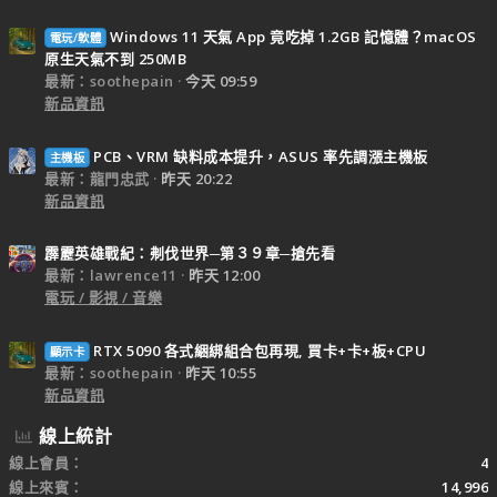
Windows 11 天氣 App 竟吃掉 1.2GB 記憶體？macOS
電玩/軟體
原生天氣不到 250MB
最新：soothepain
今天 09:59
新品資訊
PCB、VRM 缺料成本提升，ASUS 率先調漲主機板
主機板
最新：龍門忠武
昨天 20:22
新品資訊
霹靂英雄戰紀：刜伐世界─第３９章─搶先看
最新：lawrence11
昨天 12:00
電玩 / 影視 / 音樂
RTX 5090 各式綑綁組合包再現, 買卡+卡+板+CPU
顯示卡
最新：soothepain
昨天 10:55
新品資訊
線上統計
線上會員
4
線上來賓
14,996