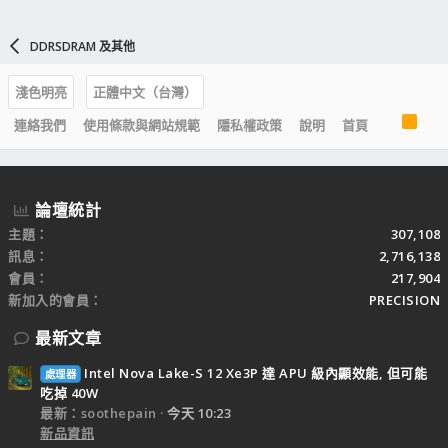
DDRSDRAM 及其他
淺色明亮
正體中文（台灣）
R
連絡我們
使用條款與網站規範
隱私權政策
說明
首頁
S
S
論壇統計
主題
307,108
訊息
2,716,138
會員
217,904
新加入的會員
PRECISION
最新文章
Intel Nova Lake-S 12 Xe3P 達 APU 級內顯效能, 但可能
處理器
吃掉 40W
最新：soothepain
今天 10:23
新品資訊