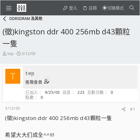
登入
註冊
切換模式
DDRSDRAM 及其他
(徵)kingston ddr 400 256mb d43顆粒
一隻
主
開
tep
3/12/05
題
始
發
日
起
期
tep
T
人
進階會員
已加入
9/25/03
訊息
223
互動分數
0
點數
0
3/12/05
#1
(徵)kingston ddr 400 256mb d43顆粒一隻
希望大大们成全^^!!!