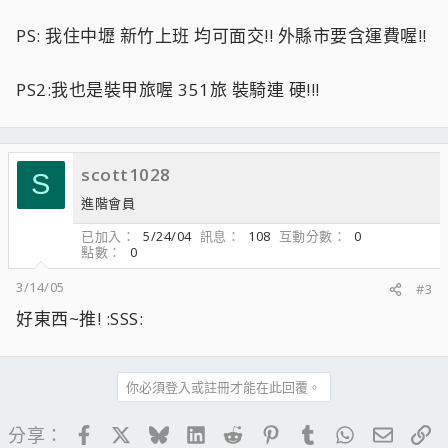
PS: 我住中壢 新竹上班 均可面交!! 外縣市要含運費喔!!
PS2:我也是裝甲旅喔 351旅 裝騎連 硬!!!
scott1028
S
進階會員
已加入
5/24/04
訊息
108
互動分數
0
點數
0
3/14/05
#3
好東西~推! :SSS:
你必須登入或註冊才能在此回覆。
Facebook
X
Bluesky
LinkedIn
Reddit
Pinterest
Tumblr
WhatsApp
電子郵
連
分享：