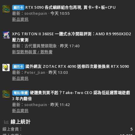
RTX 5090 各式綑綁組合包再現, 買卡+卡+板+CPU
顯示卡
最新：soothepain
今天 10:55
新品資訊
XPG TRITON II 360SE 一體式水冷開箱評測：AMD R9 9950X3D2
壓力實測
最新：古代靈異雙頭戰象
昨天 17:40
新型散熱裝置 / 散熱膏
國外網友 ZOTAC RTX 4090 送修四次最後換來 RTX 5090
顯示卡
最新：Peter_Jian
昨天 13:03
新品資訊
硬體貴到買不起？Take-Two CEO 認為低延遲雲端遊戲
電玩/軟體
3 年內翻倍
最新：soothepain
昨天 11:42
新品資訊
線上統計
線上會員
5