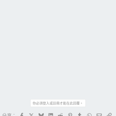
你必須登入或註冊才能在此回覆。
Facebook
X
Bluesky
LinkedIn
Reddit
Pinterest
Tumblr
WhatsApp
電子郵
連
分享：