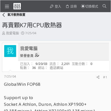
登入
註冊
切換模式
氣冷散熱裝置
再賣顆K7用CPU散熱器
主
開
我愛電腦
7/25/04
題
始
發
日
起
期
我愛電腦
我
人
榮譽會員
已加入
9/20/03
訊息
2,201
互動分數
0
點數
36
網站
造訪網站
7/25/04
#1
GlobalWin FOP68
Support up to
Socket A Athlon, Duron, Athlon XP1900+
(0.18&micro;) ,Athlon XP2100+(0.13&micro;)