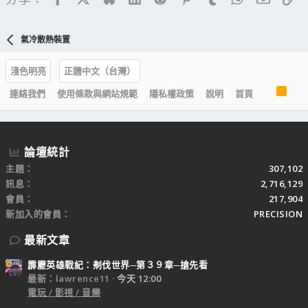
氣冷散熱裝置
淺色明亮
正體中文（台灣）
R
連絡我們
使用條款與網站規範
隱私權政策
說明
首頁
S
S
論壇統計
主題
307,102
訊息
2,716,129
會員
217,904
新加入的會員
PRECISION
最新文章
霹靂英雄戰紀：刜伐世界─第３９章─搶先看
最新：lawrence11
今天 12:00
電玩 / 影視 / 音樂