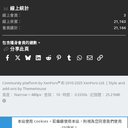
線上統計
線上會員
3
線上來賓
21,163
會員總計
21,166
包含隱身會員的總數。
分享此頁
Facebook
X
Bluesky
LinkedIn
Reddit
Pinterest
Tumblr
WhatsApp
電子郵件
連結
®
Community platform by XenForo
© 2010-2025 XenForo Ltd.
|
Style and
add-ons by ThemeHouse
寬度
查詢
10
時間
0.3330s
記憶體
25.21MB
本站使用 cookies。若繼續使用本站，則視為您同意我們使用
cookie。