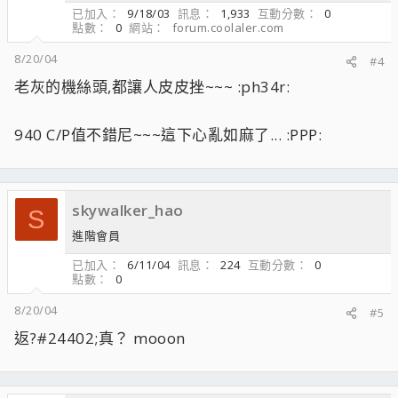
已加入
9/18/03
訊息
1,933
互動分數
0
點數
0
網站
forum.coolaler.com
8/20/04
#4
老灰的機絲頭,都讓人皮皮挫~~~ :ph34r:
940 C/P值不錯尼~~~這下心亂如麻了... :PPP:
skywalker_hao
S
進階會員
已加入
6/11/04
訊息
224
互動分數
0
點數
0
8/20/04
#5
返?#24402;真？ mooon