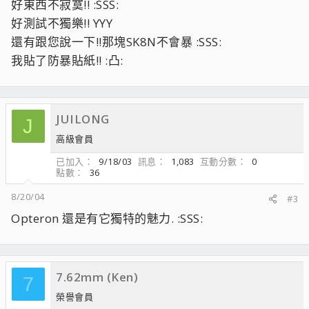
好東西不寂寞!! :SSS:
好測試不獨樂!! YYY
還有跟您說一下!!那塊SK8N不會暴 :SSS:
我貼了防暴貼紙!! :凸:
JUILONG
J
高級會員
已加入
9/18/03
訊息
1,083
互動分數
0
點數
36
8/20/04
#3
Opteron 還是有它獨特的魅力. :SSS:
7.62mm (Ken)
7
榮譽會員