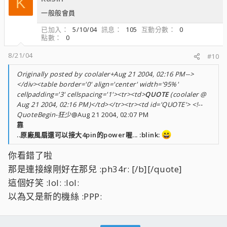
K
一般般會員
已加入
5/10/04
訊息
105
互動分數
0
點數
0
8/21/04
#10
Originally posted by coolaler+Aug 21 2004, 02:16 PM-->
</div><table border='0' align='center' width='95%'
cellpadding='3' cellspacing='1'><tr><td>
QUOTE
(coolaler @
Aug 21 2004, 02:16 PM)</td></tr><tr><td id='QUOTE'> <!--
QuoteBegin-狂少
@Aug 21 2004, 02:07 PM
靠
..原廠風扇還可以接大4pin的power喔... :blink:
你看錯了啦
那是連接線剛好在那兒 :ph34r: [/b][/quote]
這個好笑 :lol: :lol:
以為又是新的機絲 :PPP: