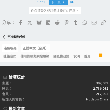
Last
1 of 3
下一頁
你必須登入或註冊才能在此回覆。
Facebook
X
Bluesky
LinkedIn
Reddit
Pinterest
Tumblr
WhatsApp
電子郵
連
分享：
空冷散熱超頻
淺色明亮
正體中文（台灣）
R
連絡我們
使用條款與網站規範
隱私權政策
說明
首頁
S
S
論壇統計
主題
307,081
訊息
2,716,092
會員
217,902
新加入的會員
Hudson Chris
最新文章