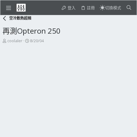
登入
註冊
切換模式
空冷散熱超頻
再測Opteron 250
主
開
coolaler
8/20/04
題
始
發
日
起
期
人