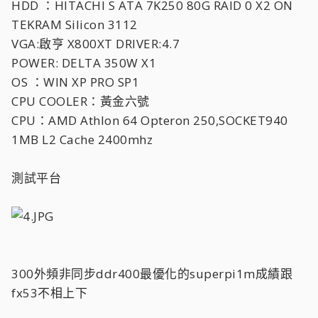
HDD ：HITACHI S ATA 7K250 80G RAID 0 X2 ON
TEKRAM Silicon 3112
VGA:啟亨 X800XT DRIVER:4.7
POWER: DELTA 350W X1
OS ：WIN XP PRO SP1
CPU COOLER：黃金六號
CPU：AMD Athlon 64 Opteron 250,SOCKET940
1MB L2 Cache 2400mhz
測試平台
300外頻非同步ddr400最優化的superpi1m成績跟
fx53不相上下