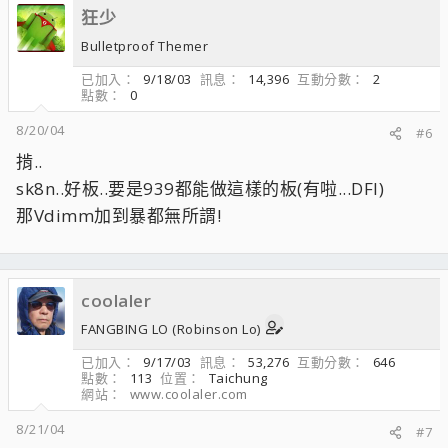
狂少
Bulletproof Themer
已加入
9/18/03
訊息
14,396
互動分數
2
點數
0
8/20/04
#6
掯..
sk8n..好板..要是939都能做這樣的板(有啦...DFI)
那Vdimm加到暴都無所謂!
coolaler
FANGBING LO (Robinson Lo)
已加入
9/17/03
訊息
53,276
互動分數
646
點數
113
位置
Taichung
網站
www.coolaler.com
8/21/04
#7