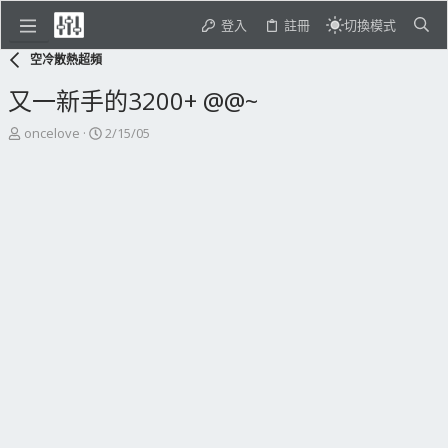
登入
註冊
切換模式
空冷散熱超頻
又一新手的3200+ @@~
主
開
oncelove
2/15/05
題
始
發
日
起
期
人