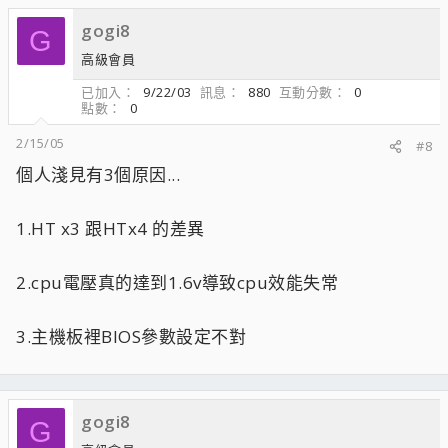
gogi8
G
高級會員
已加入
9/22/03
訊息
880
互動分數
0
點數
0
2/15/05
#8
個人淺見有3個原因...
1.HT x3 跟HTx4 的差異
2.cpu電壓真的達到1.6v導致cpu效能失常
3.主機板裡BIOS參數設定不對
gogi8
G