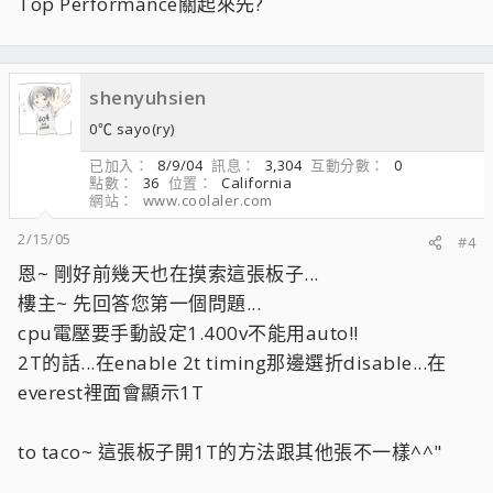
Top Performance關起來先?
shenyuhsien
0℃ sayo(ry)
已加入
8/9/04
訊息
3,304
互動分數
0
點數
36
位置
California
網站
www.coolaler.com
2/15/05
#4
恩~ 剛好前幾天也在摸索這張板子...
樓主~ 先回答您第一個問題...
cpu電壓要手動設定1.400v不能用auto!!
2T的話...在enable 2t timing那邊選折disable...在
everest裡面會顯示1T
to taco~ 這張板子開1T的方法跟其他張不一樣^^"