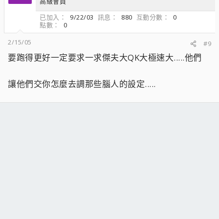
高級會員
已加入
9/22/03
訊息
880
互動分數
0
點數
0
2/15/05
#9
要跑得更好一定要求一求傑夫大QK大極速大.....他們
讓他們交你怎麼去調那些腦人的設定.....