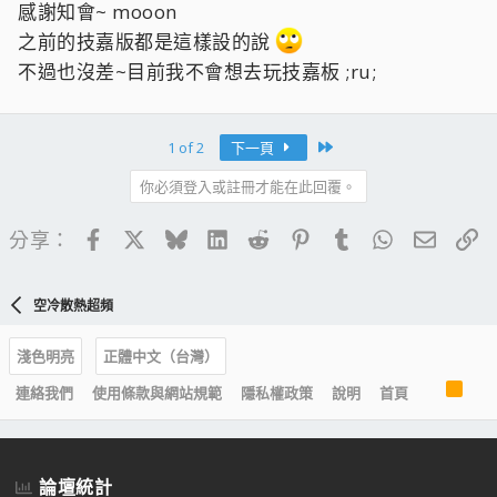
感謝知會~ mooon
之前的技嘉版都是這樣設的說
不過也沒差~目前我不會想去玩技嘉板 ;ru;
Last
1 of 2
下一頁
你必須登入或註冊才能在此回覆。
Facebook
X
Bluesky
LinkedIn
Reddit
Pinterest
Tumblr
WhatsApp
電子郵
連
分享：
空冷散熱超頻
淺色明亮
正體中文（台灣）
R
連絡我們
使用條款與網站規範
隱私權政策
說明
首頁
S
S
論壇統計