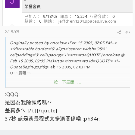
J
榮譽會員
已加入
9/18/03
訊息
15,254
互動分數
0
點數
0
網站
jeffchen1204.spaces.live.com
2/15/05
#7
Originally posted by oncelove+Feb 15 2005, 02:05 PM-->
</div><table border='0' align='center' width='95%'
cellpadding='3' cellspacing='1'><tr><td>
QUOTE
(oncelove @
Feb 15 2005, 02:05 PM)</td></tr><tr><td id='QUOTE'> <!--
QuoteBegin-gogi8
@Feb 15 2005, 02:03 PM
O~~買嘎~~
按一下展開……
怎麼超到2.6G super pi 1m還要跑 37"
:QQQ:
我的這樣已經算是很爛了.....
是因為我除頻跑嗎??
差真多ㄟ [/b][/quote]
37秒 該是背景程式太多滴關係嚕 :ph34r: