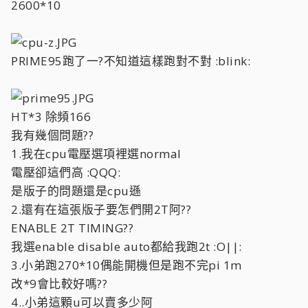
2600*10
PRIME95跑了一?不知道這樣跑對不對 :blink:
HT*3 除頻166
我有幾個問題??
1.我在cpu電壓選項裡選normal
電壓卻這們高 :QQQ:
是版子的問題還是cpu遜
2.還有在這張版子要怎們開2T阿??
ENABLE 2T TIMING??
我選enable disable auto都給我跑2t :O||:
3.小弟跑270*10偶能開機但是跑不完pi 1m
改*9會比較好嗎??
4..小弟這顆u可以賣多少阿