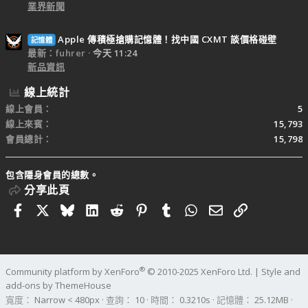
業界新聞
Apple 傳積極搶購記憶體！找中國 CXMT 談價格碰壁
記憶體
最新：fuhrer
今天 11:24
新品資訊
線上統計
線上會員
5
線上來賓
15,793
會員總計
15,798
包含隱身會員的總數。
分享此頁
Facebook
X
Bluesky
LinkedIn
Reddit
Pinterest
Tumblr
WhatsApp
電子郵件
連結
®
Community platform by XenForo
© 2010-2025 XenForo Ltd.
|
Style and
add-ons by ThemeHouse
寬度
查詢
10
時間
0.3210s
記憶體
25.12MB