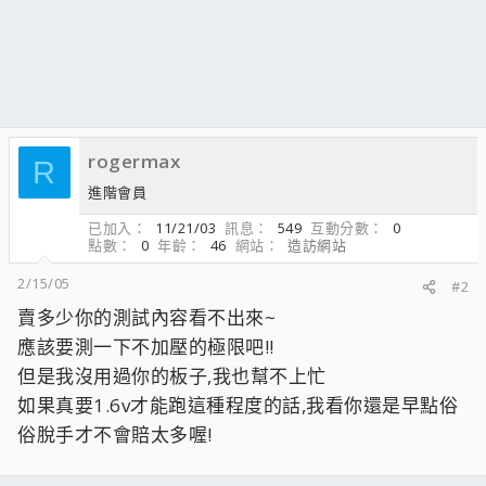
rogermax
R
進階會員
已加入
11/21/03
訊息
549
互動分數
0
點數
0
年齡
46
網站
造訪網站
2/15/05
#2
賣多少你的測試內容看不出來~
應該要測一下不加壓的極限吧!!
但是我沒用過你的板子,我也幫不上忙
如果真要1.6v才能跑這種程度的話,我看你還是早點俗
俗脫手才不會賠太多喔!