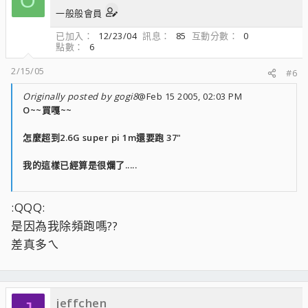
O
一般般會員
已加入
12/23/04
訊息
85
互動分數
0
點數
6
2/15/05
#6
Originally posted by gogi8
@Feb 15 2005, 02:03 PM
O~~買嘎~~
怎麼超到2.6G super pi 1m還要跑 37"
我的這樣已經算是很爛了.....
:QQQ:
是因為我除頻跑嗎??
差真多ㄟ
jeffchen