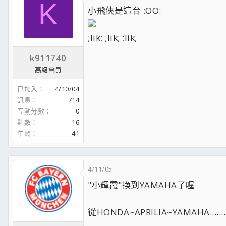
K
小飛俠是這台 :OO:
;lik; ;lik; ;lik;
k911740
高級會員
已加入
4/10/04
訊息
714
互動分數
0
點數
16
年齡
41
4/11/05
"小輝霞"換到YAMAHA了喔
從HONDA~APRILIA~YAMAHA.......