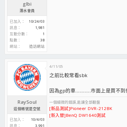
glbi
潛水會員
已加入
10/24/03
訊息
1,981
互動分數
1
點數
38
網站
造訪網站
4/11/05
之前比較常看sbk
因為gp的車............市面上是買不
RaySoul
一個細微的錯誤,能讓全部翻盤
[新品測試]Pioneer DVR-212BK
這個帳號是空號
[新入替]BenQ DW1640測試
已加入
10/4/03
訊息
3,991