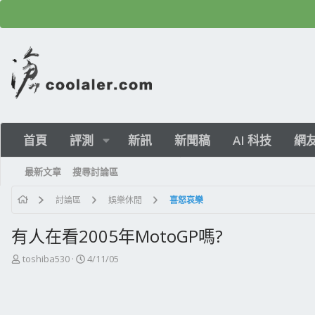
首頁
評測
新訊
新聞稿
AI 科技
網
最新文章
搜尋討論區
討論區
娛樂休閒
喜怒哀樂
有人在看2005年MotoGP嗎?
主
開
toshiba530
4/11/05
題
始
發
日
起
期
人