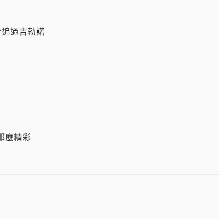
於追過吉勃諾
那麼精彩