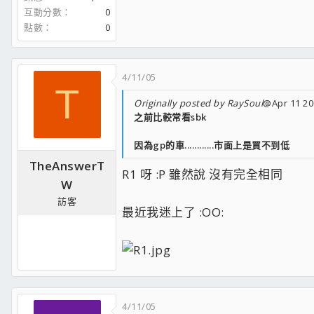
互動分數
0
點數
0
4/11/05
T
Originally posted by RaySoul
@Apr 11 20
之前比較常看sbk
因為gp的車............市面上是買不到低
TheAnswerT
R1 呀 :P 雖然說 沒有完全相同
W
訪客
最近我迷上了 :OO:
4/11/05