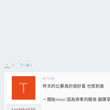
1
2
下一頁
4/11/05
T
昨天的比賽真的很好看 也恨刺激
ㄧ開始rossi 因為摔車的關係 腳踝
toshiba530