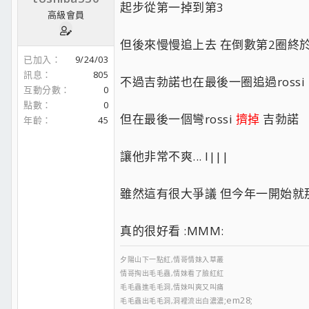
起步從第一掉到第3
高級會員
但後來慢慢追上去 在倒數第2圈終
已加入
9/24/03
訊息
805
不過吉勃諾也在最後一圈追過rossi
互動分數
0
點數
0
但在最後一個彎rossi
擠掉
吉勃諾
年齡
45
讓他非常不爽... l|||
雖然這有很大爭議 但今年一開始就
真的很好看 :MMM:
夕陽山下一點紅,情哥情妹入草叢
情哥掏出毛毛蟲,情妹看了臉紅紅
毛毛蟲進毛毛洞,情妹叫爽又叫痛
;em28;
毛毛蟲出毛毛洞,洞裡流出白濃濃