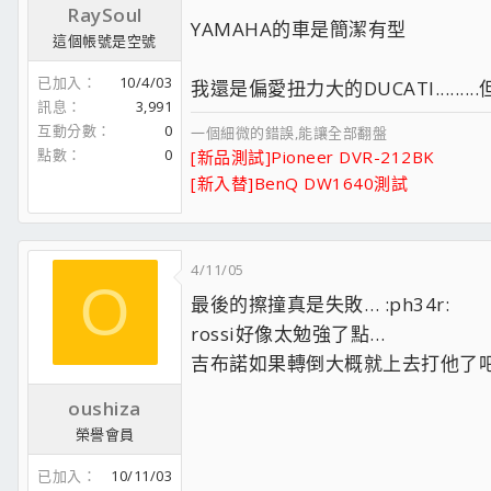
RaySoul
YAMAHA的車是簡潔有型
這個帳號是空號
已加入
10/4/03
我還是偏愛扭力大的DUCATI........
訊息
3,991
互動分數
0
一個細微的錯誤,能讓全部翻盤
點數
0
[新品測試]Pioneer DVR-212BK
[新入替]BenQ DW1640測試
4/11/05
O
最後的擦撞真是失敗… :ph34r:
rossi好像太勉強了點…
吉布諾如果轉倒大概就上去打他了吧~ 
oushiza
榮譽會員
已加入
10/11/03