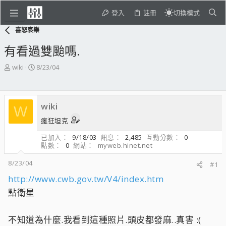
登入
註冊
切換模式
喜怒哀樂
有看過雙颱嗎.
主
開
wiki
8/23/04
題
始
發
日
起
期
wiki
人
W
瘋狂坦克
已加入
9/18/03
訊息
2,485
互動分數
0
點數
0
網站
myweb.hinet.net
8/23/04
#1
http://www.cwb.gov.tw/V4/index.htm
點衛星
不知道為什麼.我看到這種照片.頭皮都發麻..真害 :(