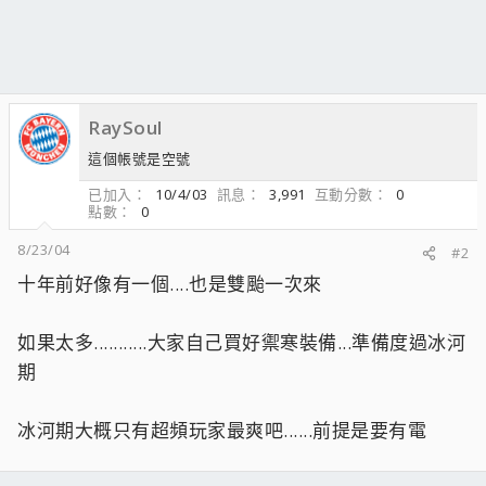
RaySoul
這個帳號是空號
已加入
10/4/03
訊息
3,991
互動分數
0
點數
0
8/23/04
#2
十年前好像有一個....也是雙颱一次來
如果太多...........大家自己買好禦寒裝備...準備度過冰河
期
冰河期大概只有超頻玩家最爽吧......前提是要有電