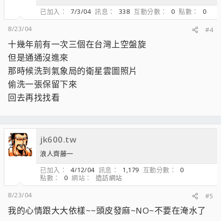
已加入
7/3/04
訊息
338
互動分數
0
點數
0
8/23/04
#4
十幾年前有一次三個在台灣上空盤旋
但是通通沒進來
那時候洗到氣象局的衛星雲圖照片
偷洗一張保留下來
回去再找找看
jk600.tw
浪人齊藤一
已加入
4/12/04
訊息
1,179
互動分數
0
點數
0
網站
造訪網站
8/23/04
#5
我的心情跟大大依樣~~頭皮發麻~NO~不要在淹水了