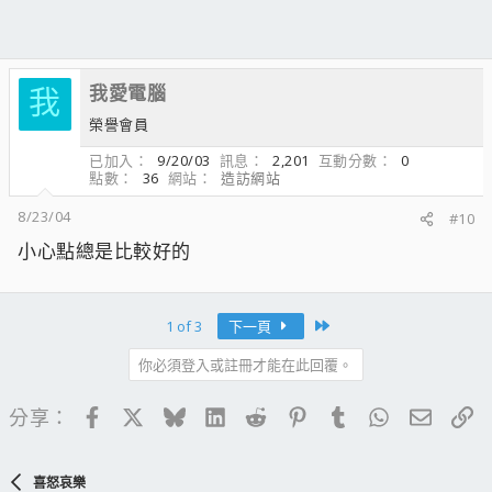
我愛電腦
我
榮譽會員
已加入
9/20/03
訊息
2,201
互動分數
0
點數
36
網站
造訪網站
8/23/04
#10
小心點總是比較好的
Last
1 of 3
下一頁
你必須登入或註冊才能在此回覆。
Facebook
X
Bluesky
LinkedIn
Reddit
Pinterest
Tumblr
WhatsApp
電子郵
連
分享：
喜怒哀樂