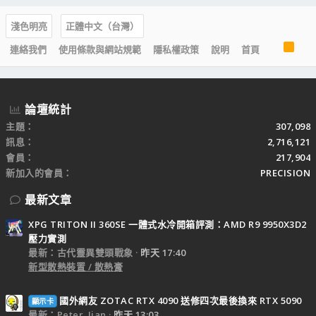
淺色明亮
正體中文（台灣）
R
連絡我們
使用條款與網站規範
隱私權政策
說明
首頁
S
S
論壇統計
主題
307,098
訊息
2,716,121
會員
217,904
新加入的會員
PRECISION
最新文章
XPG TRITON II 360SE 一體式水冷開箱評測：AMD R9 9950X3D2
壓力實測
最新：古代靈異雙頭戰象
昨天 17:40
新型散熱裝置 / 散熱膏
國外網友 ZOTAC RTX 4090 送修四次最後換來 RTX 5090
顯示卡
最新：Peter_Jian
昨天 13:03