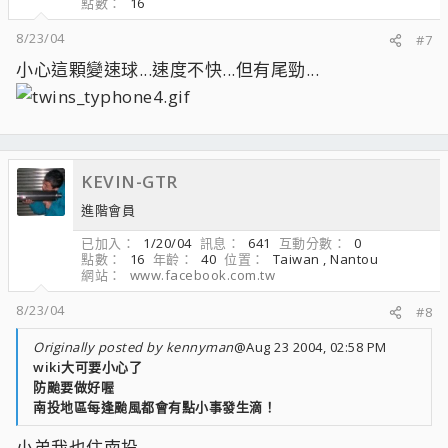
點數
16
8/23/04
#7
小心這顆變速球...速度不快...但有尾勁...
KEVIN-GTR
進階會員
已加入
1/20/04
訊息
641
互動分數
0
點數
16
年齡
40
位置
Taiwan , Nantou
網站
www.facebook.com.tw
8/23/04
#8
Originally posted by kennyman
@Aug 23 2004, 02:58 PM
wiki大可要小心了
防颱要做好喔
南投地區每逢颱風都會有點小事發生滴！
小弟我也住南投...