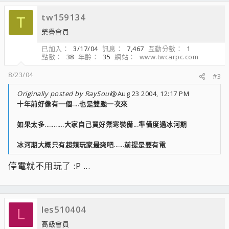
tw159134
T
榮譽會員
已加入
3/17/04
訊息
7,467
互動分數
1
點數
38
年齡
35
網站
www.twcarpc.com
8/23/04
#3
Originally posted by RaySoul
@Aug 23 2004, 12:17 PM
十年前好像有一個....也是雙颱一次來
如果太多...........大家自己買好禦寒裝備...準備度過冰河期
冰河期大概只有超頻玩家最爽吧......前提是要有電
停電就不用玩了 :P ...
les510404
L
高級會員