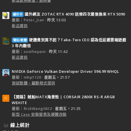
新型散熱裝置 / 散熱膏
國外網友 ZOTAC RTX 4090 送修四次最後換來 RTX 5090
顯示卡
最新：Peter_Jian
昨天 13:03
新品資訊
硬體貴到買不起？Take-Two CEO 認為低延遲雲端遊戲
電玩/軟體
3 年內翻倍
最新：soothepain
昨天 11:42
新品資訊
NVIDIA GeForce Vulkan Developer Driver 596.99 WHQL
最新：mhp1120
星期五，21:57
測試軟體、驅動程式提供
【開箱】賊船MATX海景殼 | CORSAIR 2800X RS-R ARGB
R
WEHITE
最新：RickWang0412
星期五，21:35
新型 Case 安裝發表及硬體改裝
線上統計