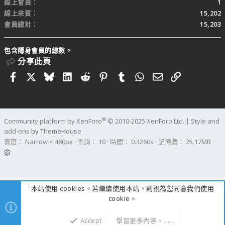
線上會員
1
線上來賓
15,202
會員總計
15,203
包含隱身會員的總數。
分享此頁
Facebook
X
Bluesky
LinkedIn
Reddit
Pinterest
Tumblr
WhatsApp
電子郵件
連結
®
Community platform by XenForo
© 2010-2025 XenForo Ltd.
|
Style and
add-ons by ThemeHouse
寬度
查詢
10
時間
0.3260s
記憶體
25.17MB
本站使用 cookies。若繼續使用本站，則視為您同意我們使用
cookie。
Accept
學習更多內容。……
上方
下方