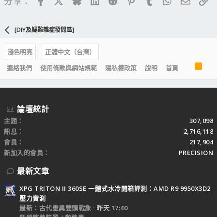
分享：
[DIY及疑難雜症發問區]
淺色明亮
正體中文（台灣）
R
連絡我們
使用條款與網站規範
隱私權政策
說明
首頁
S
S
論壇統計
主題
307,098
訊息
2,716,118
會員
217,904
新加入的會員
PRECISION
最新文章
XPG TRITON II 360SE 一體式水冷開箱評測：AMD R9 9950X3D2
壓力實測
最新：古代靈異雙頭戰象
昨天 17:40