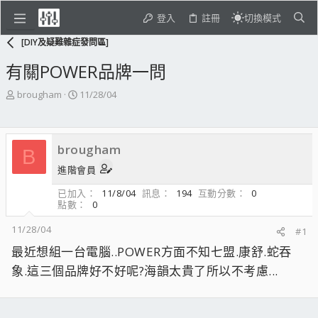
登入
註冊
切換模式
[DIY及疑難雜症發問區]
有關POWER品牌一問
主
開
brougham
11/28/04
題
始
發
日
起
期
brougham
人
B
進階會員
已加入
11/8/04
訊息
194
互動分數
0
點數
0
11/28/04
#1
最近想組一台電腦..POWER方面不知七盟.康舒.蛇吞
象.這三個品牌好不好呢?海韻太貴了所以不考慮...