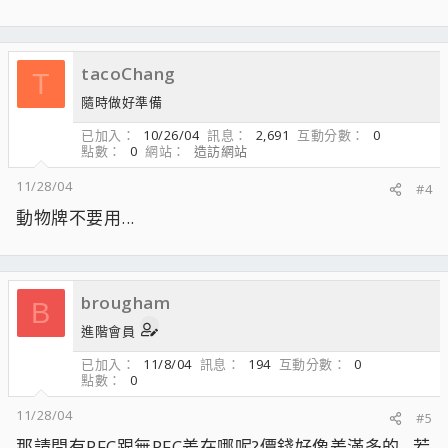
tacoChang
T
隨時做好準備
已加入
10/26/04
訊息
2,691
互動分數
0
點數
0
網站
造訪網站
11/28/04
#4
動物牌不要用...
brougham
B
進階會員
已加入
11/8/04
訊息
194
互動分數
0
點數
0
11/28/04
#5
那請問有PFC跟無PFC差在哪呢?價錢好像差滿多的...若