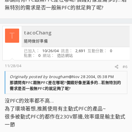
無特別的需求是否一般無PFC的就足夠了呢?
tacoChang
T
隨時做好準備
已加入
10/26/04
訊息
2,691
互動分數
0
點數
0
網站
造訪網站
11/28/04
#6
Originally posted by brougham
@Nov 28 2004, 05:38 PM
那請問有PFC跟無PFC差在哪呢?價錢好像差滿多的...若無特別的
需求是否一般無PFC的就足夠了呢?
沒PFC的效率都不高...
為了環境著想,推薦使用有主動式PFC的產品~
很多被動式PFC的都作在230V那邊,效率還是輸主動式
一節