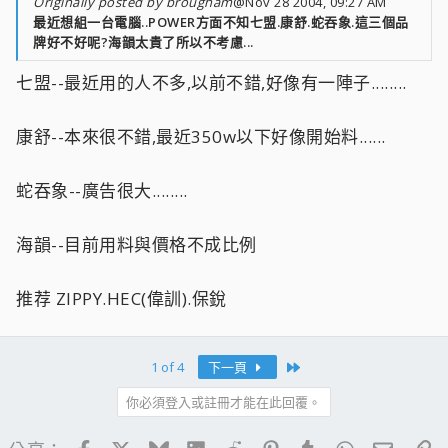
Originally posted by brougham
@Nov 28 2004, 09:27 AM
最近想組一台電腦..POWER方面不知七盟.康舒.蛇吞象.這三個品
牌好不好呢?海韻太貴了所以不考慮...
七盟--最近用的人不多,以前不錯,好像有一陣子........
康舒--本來很不錯,最近350w以下好像開始料......
蛇吞象--廣告很大........
海韻--目前用料與價格不成比例
推荐 ZIPPY.HEC(偉訓).保銳
Last
1 of 4
下一頁
你必須登入或註冊才能在此回覆。
Facebook
X
Bluesky
LinkedIn
Reddit
Pinterest
Tumblr
WhatsApp
電子郵
連