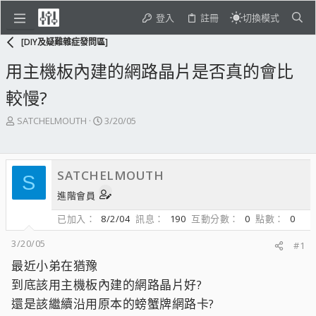
登入
註冊
切換模式
[DIY及疑難雜症發問區]
用主機板內建的網路晶片是否真的會比
較慢?
主
開
SATCHELMOUTH
3/20/05
題
始
發
日
起
期
SATCHELMOUTH
人
S
進階會員
已加入
8/2/04
訊息
190
互動分數
0
點數
0
3/20/05
#1
最近小弟在猶豫
到底該用主機板內建的網路晶片好?
還是該繼續沿用原本的螃蟹牌網路卡?