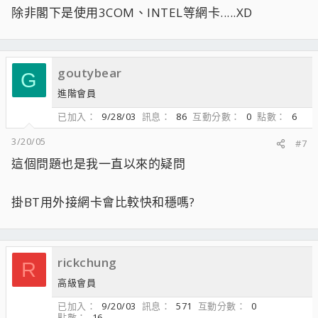
除非閣下是使用3COM、INTEL等網卡.....XD
goutybear
G
進階會員
已加入
9/28/03
訊息
86
互動分數
0
點數
6
3/20/05
#7
這個問題也是我一直以來的疑問
掛BT用外接網卡會比較快和穩嗎?
rickchung
R
高級會員
已加入
9/20/03
訊息
571
互動分數
0
點數
16