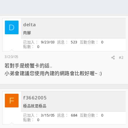
delta
D
肉腳
已加入
9/23/03
訊息
523
互動分數
0
點數
0
3/20/05
#2
若對手是螃蟹卡的話..
小弟會建議您使用內建的網路會比較好喔~ :)
f3662005
F
極品就是極品
已加入
3/15/05
訊息
684
互動分數
0
點數
0