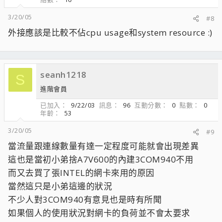
3/20/05
#8
外接應該是比較不佔cpu usage和system resource :)
seanh1218
S
進階會員
已加入
9/22/03
訊息
96
互動分數
0
點數
0
年齡
53
3/20/05
#9
當流量跟連線數量有達一定程度可能就會出現差異
這也是當初小弟捨A7V600的內建3COM940不用
而又去買了張INTEL的網卡來用的原因
當然這只是小弟這邊的狀況
不少人對3COM940有意見也是時有所聞
如果個人的使用狀況對網卡的負荷並不會太要求