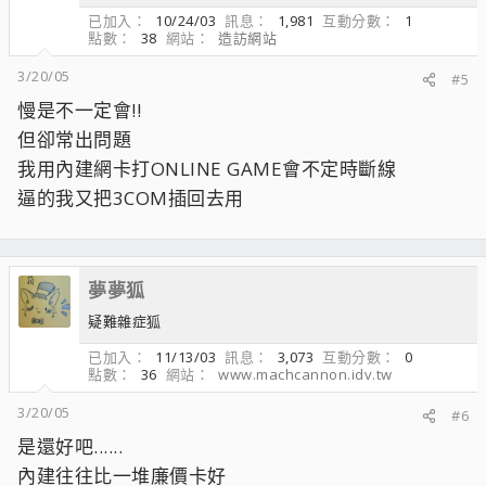
已加入
10/24/03
訊息
1,981
互動分數
1
點數
38
網站
造訪網站
3/20/05
#5
慢是不一定會!!
但卻常出問題
我用內建網卡打ONLINE GAME會不定時斷線
逼的我又把3COM插回去用
夢夢狐
疑難雜症狐
已加入
11/13/03
訊息
3,073
互動分數
0
點數
36
網站
www.machcannon.idv.tw
3/20/05
#6
是還好吧......
內建往往比一堆廉價卡好