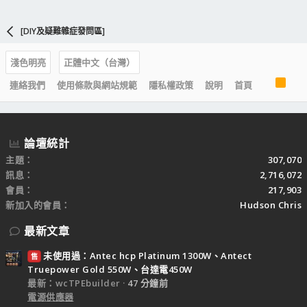
[DIY及疑難雜症發問區]
淺色明亮
正體中文（台灣）
R
連絡我們
使用條款與網站規範
隱私權政策
說明
首頁
S
S
論壇統計
主題
307,070
訊息
2,716,072
會員
217,903
新加入的會員
Hudson Chris
最新文章
未使用過：Antec hcp Platinum 1300W、Antect
售
Truepower Gold 550W、台達電450W
最新：wcTPEbuilder
47 分鐘前
電源供應器