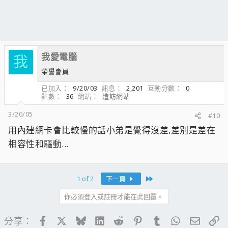
我愛電腦
我
榮譽會員
已加入
9/20/03
訊息
2,201
互動分數
0
點數
36
網站
造訪網站
3/20/05
#10
用內建網卡會比較慢的話小弟是覺得沒差,差別是差在
相容性和驅動...
Last
1 of 2
下一頁
你必須登入或註冊才能在此回覆。
Facebook
X
Bluesky
LinkedIn
Reddit
Pinterest
Tumblr
WhatsApp
電子郵
連
分享：