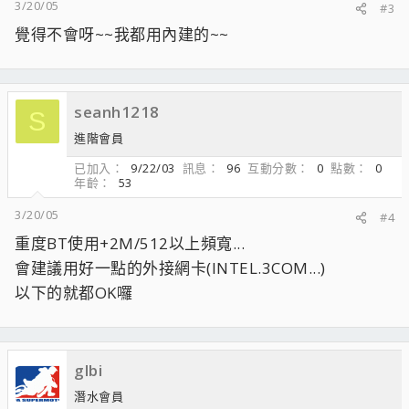
3/20/05
#3
覺得不會呀~~我都用內建的~~
seanh1218
S
進階會員
已加入
9/22/03
訊息
96
互動分數
0
點數
0
年齡
53
3/20/05
#4
重度BT使用+2M/512以上頻寬...
會建議用好一點的外接網卡(INTEL.3COM...)
以下的就都OK囉
glbi
潛水會員