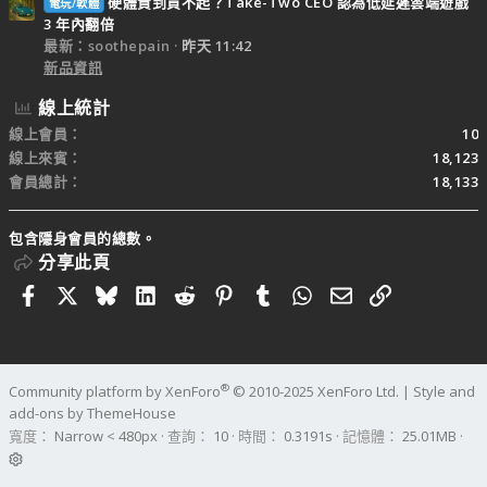
硬體貴到買不起？Take-Two CEO 認為低延遲雲端遊戲
電玩/軟體
3 年內翻倍
最新：soothepain
昨天 11:42
新品資訊
線上統計
線上會員
10
線上來賓
18,123
會員總計
18,133
包含隱身會員的總數。
分享此頁
Facebook
X
Bluesky
LinkedIn
Reddit
Pinterest
Tumblr
WhatsApp
電子郵件
連結
®
Community platform by XenForo
© 2010-2025 XenForo Ltd.
|
Style and
add-ons by ThemeHouse
寬度
查詢
10
時間
0.3191s
記憶體
25.01MB