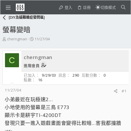
登入
註冊
切換模式
[DIY及疑難雜症發問區]
螢幕變暗
主
開
cherngman
11/27/04
題
始
發
日
起
期
cherngman
C
人
進階會員
已加入
9/29/03
訊息
290
互動分數
0
點數
16
11/27/04
#1
小弟最近在玩極速2...
小地使用的螢幕是三鳥 E773
顯示卡是耕宇TI-4200DT
發現只要一進入遊戲畫面會變得比較暗...害我都撞牆
;cr;