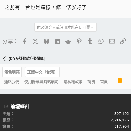
之前有一台也是這樣，修一修就好了
你必須登入或註冊才能在此回覆。
Facebook
X
Bluesky
LinkedIn
Reddit
Pinterest
Tumblr
WhatsApp
電子郵
連
分享：
[DIY及疑難雜症發問區]
淺色明亮
正體中文（台灣）
R
連絡我們
使用條款與網站規範
隱私權政策
說明
首頁
S
S
論壇統計
主題
307,102
訊息
2,716,126
會員
217,904