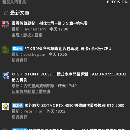
新加入的會員
PRECISION
最新文章
霹靂英雄戰紀：刜伐世界─第３９章─搶先看
最新：lawrence11
今天 12:00
電玩 / 影視 / 音樂
RTX 5090 各式綑綁組合包再現, 買卡+卡+板+CPU
顯示卡
最新：soothepain
今天 10:55
新品資訊
XPG TRITON II 360SE 一體式水冷開箱評測：AMD R9 9950X3D2
壓力實測
最新：古代靈異雙頭戰象
昨天 17:40
新型散熱裝置 / 散熱膏
國外網友 ZOTAC RTX 4090 送修四次最後換來 RTX 5090
顯示卡
最新：Peter_Jian
昨天 13:03
新品資訊