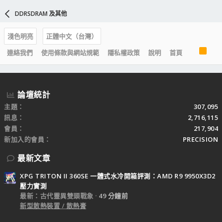
DDRSDRAM 及其他
淺色明亮
正體中文（台灣）
R
連絡我們
使用條款與網站規範
隱私權政策
說明
首頁
S
S
論壇統計
主題
307,095
訊息
2,716,115
會員
217,904
新加入的會員
PRECISION
最新文章
XPG TRITON II 360SE 一體式水冷開箱評測：AMD R9 9950X3D2
壓力實測
最新：古代靈異雙頭戰象
49 分鐘前
新型散熱裝置 / 散熱膏