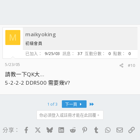
maikyoking
M
初級會員
已加入
9/25/03
訊息
37
互動分數
0
點數
0
5/23/05
#10
請教一下QK大...
5-2-2-2 DDR500 需要幾V?
Last
1 of 3
下一頁
你必須登入或註冊才能在此回覆。
Facebook
X
Bluesky
LinkedIn
Reddit
Pinterest
Tumblr
WhatsApp
電子郵
連
分享：