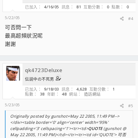
已加入
4/16/05
訊息
81
互動分數
0
點數
0
5/22/05
#4
可否問一下
最高超頻狀況呢
謝謝
qk4723Deluxe
伝説中の不死男
已加入
9/18/03
訊息
4,628
互動分數
1
點數
38
年齡
48
網站
造訪網站
5/23/05
#5
Originally posted by gunshot+May 22 2005, 11:49 PM-->
</div><table border='0' align='center' width='95%'
cellpadding='3' cellspacing='1'><tr><td>
QUOTE
(gunshot @
May 22 2005, 11:49 PM)</td></tr><tr><td id='QUOTE'> 可否