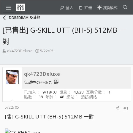
登入
註冊
切換模式
DDRSDRAM 及其他
[已售出] G-SKILL UTT (BH-5) 512MB 一
對
主
開
qk4723Deluxe
5/22/05
題
始
發
日
起
期
qk4723Deluxe
人
伝説中の不死男
已加入
9/18/03
訊息
4,628
互動分數
1
點數
38
年齡
48
網站
造訪網站
5/22/05
#1
[售] G-SKILL UTT (BH-5) 512MB 一對