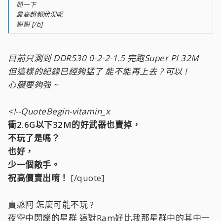
問一下
最高超頻狀況呢
謝謝 [/b]
目前只測到 DDR530 0-2-2-1.5 完跑Super PI 32M
但這樣的紀錄已經夠猛了 能不能再上去 ? 可以 !
心臟要夠強 ~
<!--QuoteBegin-vitamin_x
衝2.6G以下32M的好武器也賣掉，
不玩了是嗎？
也好，
少一個敵手。
祝高價賣出唷！
[/quote]
賣憨阿 怎麼可能不玩 ?
夜空中閃爍的星群 這對Ram好比我那星群中的其中一