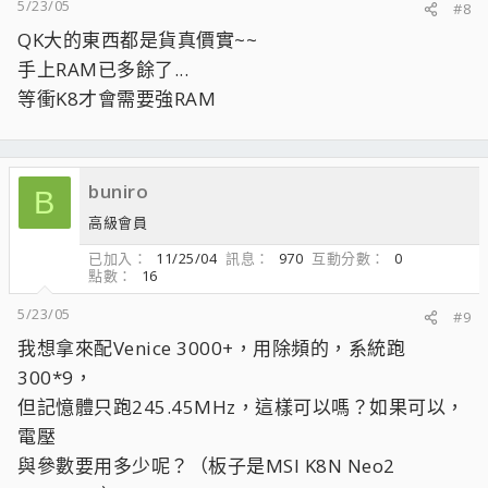
5/23/05
#8
QK大的東西都是貨真價實~~
手上RAM已多餘了...
等衝K8才會需要強RAM
buniro
B
高級會員
已加入
11/25/04
訊息
970
互動分數
0
點數
16
5/23/05
#9
我想拿來配Venice 3000+，用除頻的，系統跑
300*9，
但記憶體只跑245.45MHz，這樣可以嗎？如果可以，
電壓
與參數要用多少呢？（板子是MSI K8N Neo2