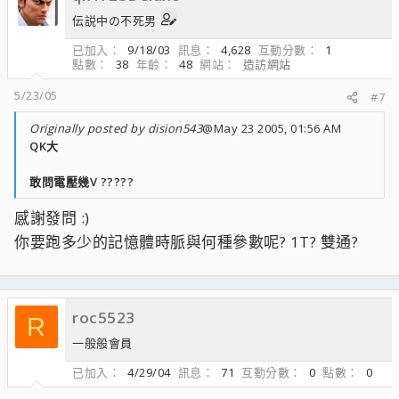
伝説中の不死男
已加入
9/18/03
訊息
4,628
互動分數
1
點數
38
年齡
48
網站
造訪網站
5/23/05
#7
Originally posted by dision543
@May 23 2005, 01:56 AM
QK大
敢問電壓幾V ?????
感謝發問 :)
你要跑多少的記憶體時脈與何種參數呢? 1T? 雙通?
roc5523
R
一般般會員
已加入
4/29/04
訊息
71
互動分數
0
點數
0