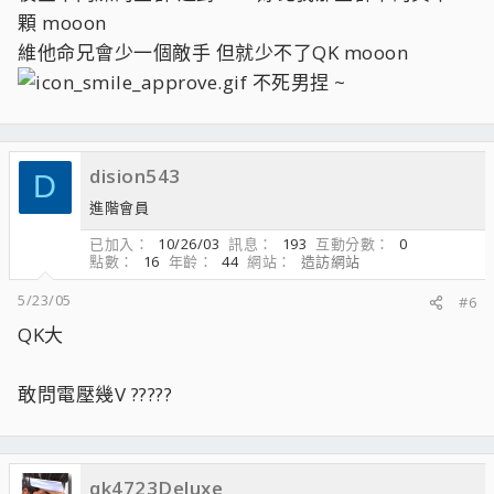
顆 mooon
維他命兄會少一個敵手 但就少不了QK mooon
不死男捏 ~
dision543
D
進階會員
已加入
10/26/03
訊息
193
互動分數
0
點數
16
年齡
44
網站
造訪網站
5/23/05
#6
QK大
敢問電壓幾V ?????
qk4723Deluxe