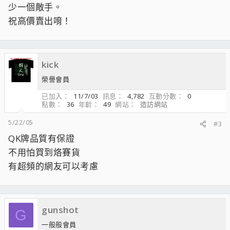
少一個敵手。
祝高價賣出唷！
kick
榮譽會員
已加入
11/7/03
訊息
4,782
互動分數
0
點數
36
年齡
49
網站
造訪網站
5/22/05
#3
QK牌品質有保證
不用怕買到烙賽貨
有超頻的網友可以考慮
gunshot
G
一般般會員