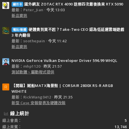
國外網友 ZOTAC RTX 4090 送修四次最後換來 RTX 5090
顯示卡
最新：Peter_Jian
今天 13:03
新品資訊
硬體貴到買不起？Take-Two CEO 認為低延遲雲端遊戲
電玩/軟體
3 年內翻倍
最新：soothepain
今天 11:42
新品資訊
NVIDIA GeForce Vulkan Developer Driver 596.99 WHQL
最新：mhp1120
昨天 21:57
測試軟體、驅動程式提供
【開箱】賊船MATX海景殼 | CORSAIR 2800X RS-R ARGB
R
WEHITE
最新：RickWang0412
昨天 21:35
新型 Case 安裝發表及硬體改裝
線上統計
線上會員
5
線上來賓
13,746