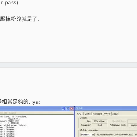
 pass)
但電壓掉粉兇就是了.
足夠的. ;ya;