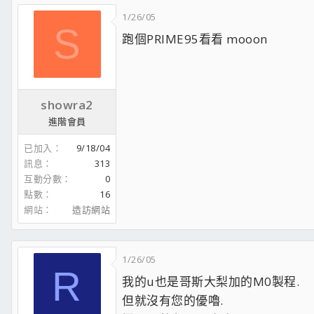
1/26/05
S
跑個PRIME95看看 mooon
showra2
進階會員
已加入
9/18/04
訊息
313
互動分數
0
點數
16
網站
造訪網站
1/26/05
R
我的u也是哥斯大梨加的M0製程.
但就沒有您的優嚕.