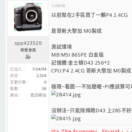
1/26/05
以前幫在2手區買了一顆P4 2.4CG
是哥斯大黎加 M0製成
spp423520
測試環境
榮譽會員
MB:MSI 865PE 白金版
記憶體:金士頓D43 256*2
已加入
7/24/04
CPU:P4 2.4CG 哥斯大黎加 M0製成
訊息
2,526
互動分數
0
極限~看圖~~不加壓喔~PI應該算
點數
36
網站
造訪網站
沒辦法~只能除頻跑D43 上285不
It's The Economy , Stupid．．