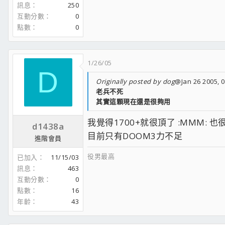
訊息
250
互動分數
0
點數
0
1/26/05
D
Originally posted by dog
@Jan 26 2005, 
老兵不死
其實這顆現在還是很夠用
我覺得1700+就很頂了 :MMM: 也
d1438a
目前只有DOOM3力不足
進階會員
役男最高
已加入
11/15/03
訊息
463
互動分數
0
點數
16
年齡
43