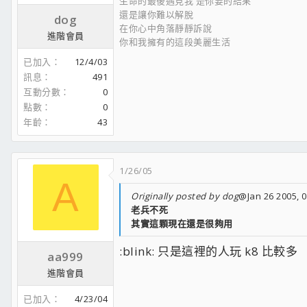
生命的最後遇見我 是你要的結果
還是讓你難以解脫
dog
在你心中角落靜靜訴說
進階會員
你和我擁有的這段美麗生活
已加入
12/4/03
訊息
491
互動分數
0
點數
0
年齡
43
1/26/05
A
Originally posted by dog
@Jan 26 2005, 
老兵不死
其實這顆現在還是很夠用
:blink: 只是這裡的人玩 k8 比較多
aa999
進階會員
已加入
4/23/04