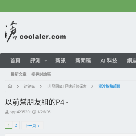
首頁
評測
新訊
新聞稿
AI 科技
網
最新文章
搜尋討論區
討論區
[非發問區] 極速超頻探索
空冷散熱超頻
以前幫朋友組的P4~
主
開
spp423520
1/26/05
題
始
發
日
1
2
下一頁
起
期
人