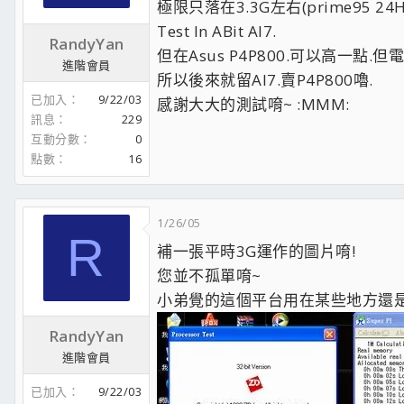
極限只落在3.3G左右(prime95 24Hr
Test In ABit AI7.
RandyYan
但在Asus P4P800.可以高一點.
進階會員
所以後來就留AI7.賣P4P800嚕.
已加入
9/22/03
感謝大大的測試唷~ :MMM:
訊息
229
互動分數
0
點數
16
1/26/05
R
補一張平時3G運作的圖片唷!
您並不孤單唷~
小弟覺的這個平台用在某些地方還是相當
RandyYan
進階會員
已加入
9/22/03